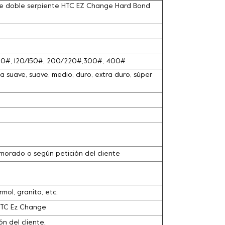
e doble serpiente HTC EZ Change Hard Bond
100#, 120/150#, 200/220#,300#, 400#
 suave, suave, medio, duro, extra duro, súper
o, morado o según petición del cliente
ol, granito, etc.
HTC Ez Change
n del cliente.