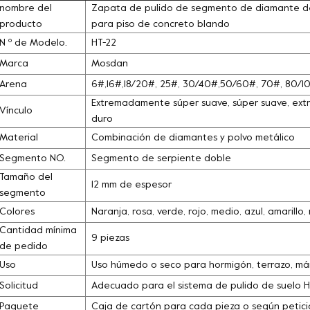
nombre del
Zapata de pulido de segmento de diamante d
producto
para piso de concreto blando
N º de Modelo.
HT-22
Marca
Mosdan
Arena
6#,16#,18/20#, 25#, 30/40#,50/60#, 70#, 80/
Extremadamente súper suave, súper suave, extra
Vínculo
duro
Material
Combinación de diamantes y polvo metálico
Segmento NO.
Segmento de serpiente doble
Tamaño del
12 mm de espesor
segmento
Colores
Naranja, rosa, verde, rojo, medio, azul, amarill
Cantidad mínima
9 piezas
de pedido
Uso
Uso húmedo o seco para hormigón, terrazo, márm
Solicitud
Adecuado para el sistema de pulido de suelo 
Paquete
Caja de cartón para cada pieza o según petició