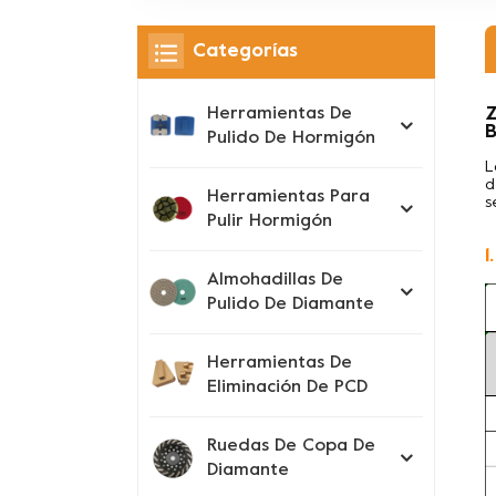
Categorías
Z
Herramientas De
B
Pulido De Hormigón
L
d
Herramientas Para
s
Pulir Hormigón
1
Almohadillas De
Pulido De Diamante
Herramientas De
Eliminación De PCD
Ruedas De Copa De
Diamante