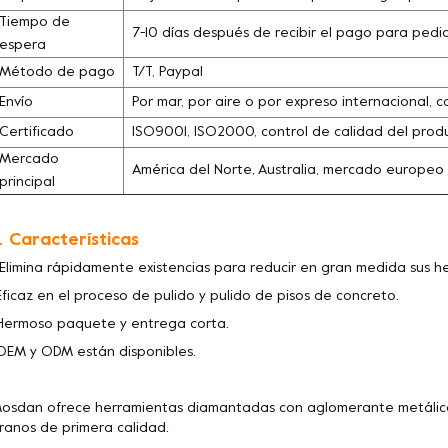
Tiempo de
7-10 días después de recibir el pago para pedi
espera
Método de pago
T/T, Paypal
Envío
Por mar, por aire o por expreso internacional, c
Certificado
ISO9001, ISO2000, control de calidad del pro
Mercado
América del Norte, Australia, mercado europeo
principal
. Características
 Elimina rápidamente existencias para reducir en gran medida sus 
Eficaz en el proceso de pulido y pulido de pisos de concreto.
Hermoso paquete y entrega corta.
OEM y ODM están disponibles.
osdan ofrece herramientas diamantadas con aglomerante metálico
ranos de primera calidad.