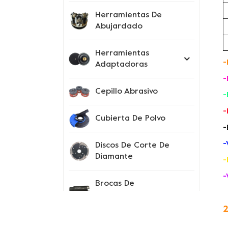
Herramientas De
Abujardado
Herramientas
-
Adaptadoras
-
Cepillo Abrasivo
-
-
Cubierta De Polvo
-
-
Discos De Corte De
Diamante
-
-
Brocas De
Perforación
2
Instrumentos De