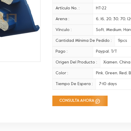
Artículo No. :
HT-22
Arena :
6, 16, 20, 30, 70, 
Vínculo :
Soft, Medium, Hard
Cantidad Mínima De Pedido :
9pcs
Pago :
Paypal, T/T
Origen Del Producto :
Xiamen, China
Color :
Pink, Green, Red, B
Tiempo De Espera :
7-10 days
CONSULTA AHORA