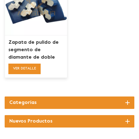
Zapata de pulido de
segmento de
diamante de doble
serpiente HTC EZ
VER DETALLE
Change Hard Bond
para piso de concreto
blando
Categorías
Nuevos Productos