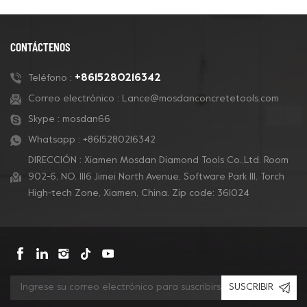
CONTÁCTENOS
+8615280216342
Teléfono :
Correo electrónico :
Lance@mosdanconcretetools.com
Skype :
mosdan66
Whatsapp :
+8615280216342
DIRECCIÓN : Xiamen Mosdan Diamond Tools Co.,Ltd. Room
902-6, NO. 1116 Jimei North Avenue, Software Park Ill, Torch
High-tech Zone, Xiamen, China. Zip code: 361024
SUSCRIBIR