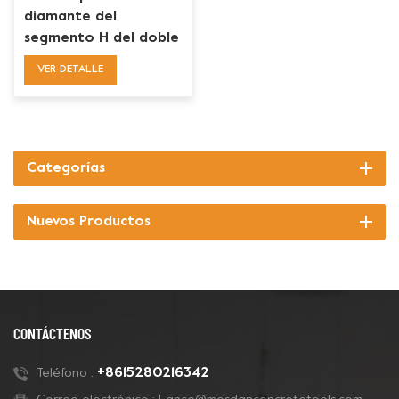
diamante del
segmento H del doble
del cambio de HTC Ez
VER DETALLE
del alto rendimiento
Categorías
Nuevos Productos
CONTÁCTENOS
+8615280216342
Teléfono :