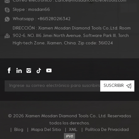
Correo electrónico :
Lance@mosdanconcretetools.com
Skype :
mosdan66
Whatsapp :
+8615280216342
DIRECCIÓN : Xiamen Mosdan Diamond Tools Co.,Ltd. Room
902-6, NO. 1116 Jimei North Avenue, Software Park Ill, Torch
High-tech Zone, Xiamen, China. Zip code: 361024
SUSCRIBIR
© 2026 Xiamen Mosdan Diamond Tools Co., Ltd. Reservados
todos los derechos.
|
Blog
|
Mapa Del Sitio
|
XML
|
Política De Privacidad