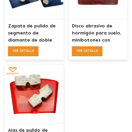
Zapata de pulido de
Disco abrasivo de
segmento de
hormigón para suelo,
diamante de doble
minibotones con
serpiente HTC EZ
cambio Ez súper
VER DETALLE
VER DETALLE
Change Hard Bond
agresivo, discos de
para piso de concreto
placa
blando
Alas de pulido de