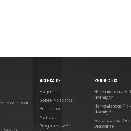
ACERCA DE
PRODUCTOS
Hogar
Herramientas De 
Hormigón
Sobre Nosotros
etetools.com
Herramientas Para
Productos
Hormigón
Noticias
Almohadillas De P
Preguntas Más
Diamante
 Co.,Ltd.