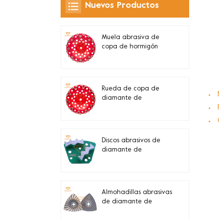
Nuevos Productos
Muela abrasiva de
copa de hormigón
Grizzly Cluster de tubo
de 180 mm
Rueda de copa de
diamante de
segmento de 7
pulgadas y 10 V para
rectificado de bordes
de hormigón
Discos abrasivos de
diamante de
segmento en zigzag
doble Blastrac
Almohadillas abrasivas
de diamante de
esquina turbo