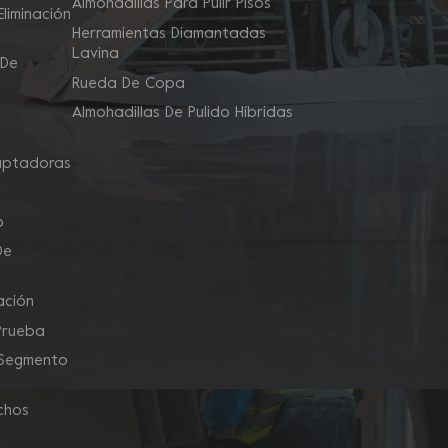
Almohadillas Para Pulir Pisos
liminación
Herramientas Diamantadas
Lavina
 De
Rueda De Copa
Almohadillas De Pulido Híbridas
aptadoras
o
De
ación
Prueba
 Segmento
chos