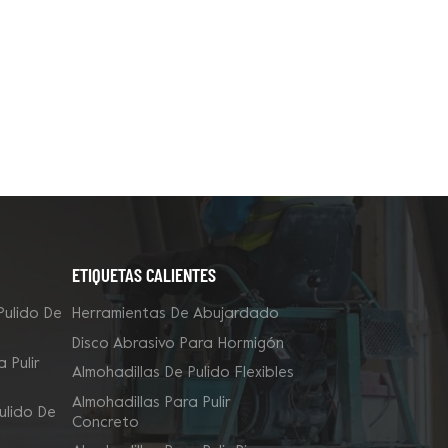
ETIQUETAS CALIENTES
Pulido De
Herramientas De Abujardado
Disco Abrasivo Para Hormigón
 Pulir
Almohadillas De Pulido Flexibles
Almohadillas Para Pulir
ulido De
Concreto