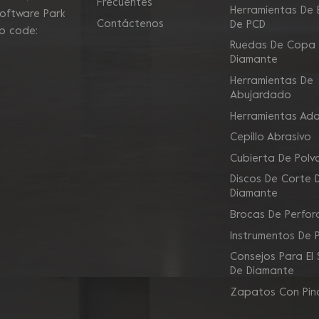
Frecuentes
Herramientas De E
Software Park
Contáctenos
De PCD
ip code:
Ruedas De Copa
Diamante
Herramientas De
Abujardado
Herramientas Ad
Cepillo Abrasivo
Cubierta De Polv
Discos De Corte 
Diamante
Brocas De Perfor
Instrumentos De 
Consejos Para El
De Diamante
Zapatos Con Pin