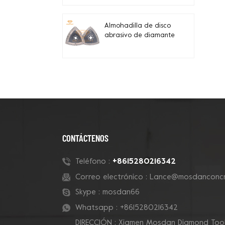
sinterizadas de enlace
de metal triangular
para borde
Almohadilla de disco
abrasivo de diamante
tipo V triangular
Mosdan para borde
de esquina
CONTÁCTENOS
+8615280216342
Teléfono :
Correo electrónico :
Lance@mosdanconcr
Skype :
mosdan66
Whatsapp :
+8615280216342
DIRECCIÓN : Xiamen Mosdan Diamond Tools