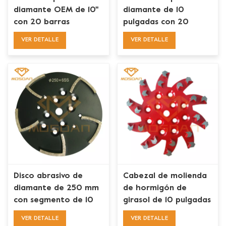
diamante OEM de 10''
diamante de 10
con 20 barras
pulgadas con 20
barras delgadas Seg
VER DETALLE
VER DETALLE
Disco abrasivo de
Cabezal de molienda
diamante de 250 mm
de hormigón de
con segmento de 10
girasol de 10 pulgadas
barras troyanas
con 20 flechas
VER DETALLE
VER DETALLE
delgadas