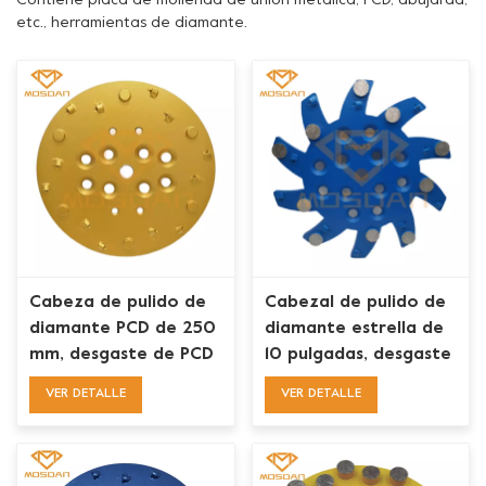
Contiene placa de molienda de unión metálica, PCD, abujarda,
etc., herramientas de diamante.
Cabeza de pulido de
Cabezal de pulido de
diamante PCD de 250
diamante estrella de
mm, desgaste de PCD
10 pulgadas, desgaste
de 12 cuartos, 6
de PCD de 10 cuartos,
VER DETALLE
VER DETALLE
botones
10 botones para
eliminación de epoxi