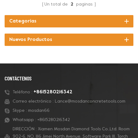
Un total de
2
paginas
Categorías
Nuevos Productos
CONTÁCTENOS
+8615280216342
Teléfono :
Correo electrónico :
Lance@mosdanconcretetools.com
Skype :
mosdan66
Whatsapp :
+8615280216342
DIRECCIÓN : Xiamen Mosdan Diamond Tools Co.,Ltd. Room
902-6, NO. 1116 Jimei North Avenue, Software Park Ill, Torch