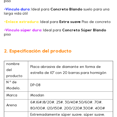
piso
-Vínculo duro:
Ideal para
Concreto Blando
suelo para una
larga vida útil
-Enlace extraduro:
Ideal para
Extra suave
Piso de concreto
-Vínculo súper duro:
Ideal para
Concreto Súper Blando
piso
2. Especificación del producto
nombre
Placa abrasiva de diamante en forma de
del
estrella de 10'' con 20 barras para hormigón
producto
N º de
DP-08
Modelo.
Marca
Mosdan
6#,16#,18/20#, 25#, 30/40#,50/60#, 70#,
Arena
80/100#, 120/150#, 200/220#,300#, 400#
Extremadamente súper suave, súper suave,