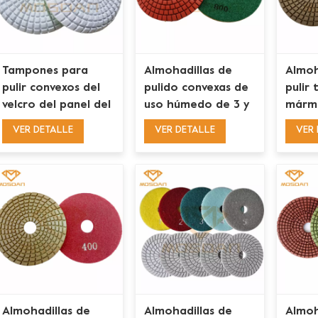
Tampones para
Almohadillas de
Almoh
pulir convexos del
pulido convexas de
pulir
velcro del panel del
uso húmedo de 3 y
mármo
enlace de la resina
4 pulgadas para
hormi
VER DETALLE
VER DETALLE
VER 
de 4 pulgadas para
bordes de encimera
húmed
el borde de la
de mármol y
resina
esquina
granito
Almohadillas de
Almohadillas de
Almoh