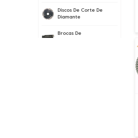
Discos De Corte De
Diamante
Brocas De
Perforación
Instrumentos De
Prueba
Consejos Para El
Segmento De
Diamante
Zapatos Con Pinchos
Nuevos Productos