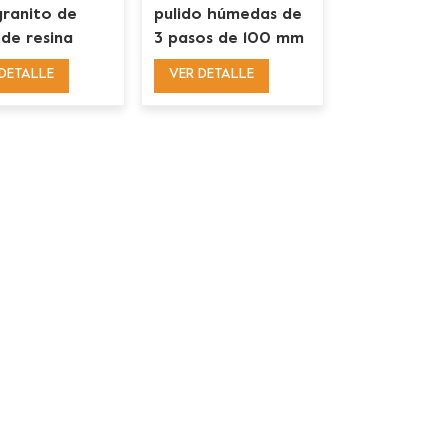
 granito de
pulido húmedas de
 de resina
3 pasos de 100 mm
a, coloridas,
para hormigón de
DETALLE
VER DETALLE
os, 4 pulgadas,
mármol y granito
amoladoras
les