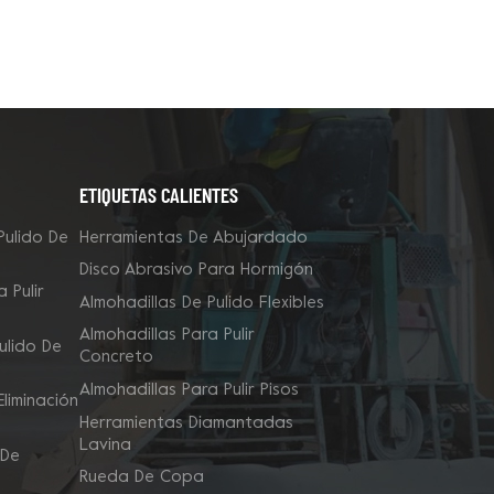
ETIQUETAS CALIENTES
Pulido De
Herramientas De Abujardado
Disco Abrasivo Para Hormigón
 Pulir
Almohadillas De Pulido Flexibles
Almohadillas Para Pulir
ulido De
Concreto
Almohadillas Para Pulir Pisos
liminación
Herramientas Diamantadas
Lavina
 De
Rueda De Copa