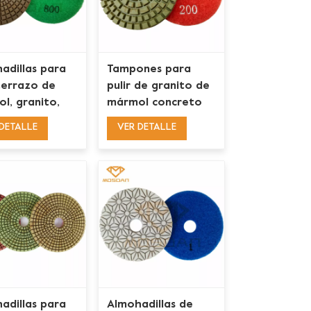
adillas para
Tampones para
 terrazo de
pulir de granito de
l, granito,
mármol concreto
gón, uso
del enlace de la
DETALLE
VER DETALLE
o, enlace de
resina del uso
 en espiral
mojado de 3
pulgadas
adillas para
Almohadillas de