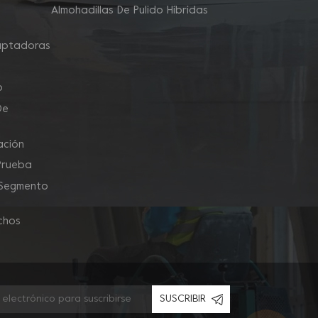
Almohadillas De Pulido Híbridas
aptadoras
o
De
ación
Prueba
 Segmento
chos
SUSCRIBIR