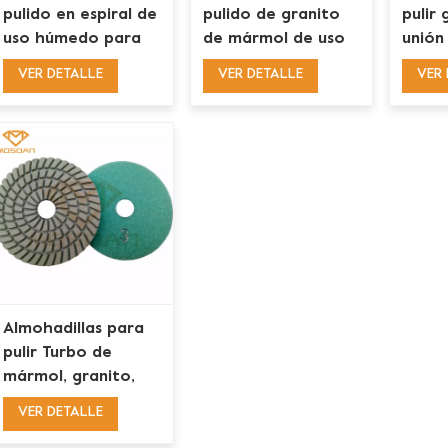
pulido en espiral de
pulido de granito
pulir
uso húmedo para
de mármol de uso
unión
terrazo de piedra
húmedo de 5 pasos
húmed
VER DETALLE
VER DETALLE
VER 
caliza de mármol
de 100 mm para
3 pas
de granito
amoladoras
para 
angulares
manua
Almohadillas para
pulir Turbo de
mármol, granito,
enlace de resina,
VER DETALLE
uso húmedo, 4