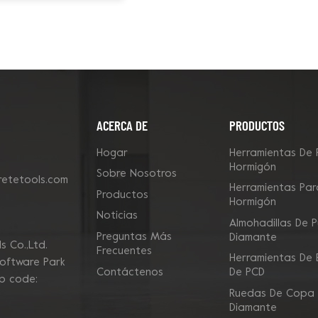
pulgadas, 3 pasos
ACERCA DE
PRODUCTOS
Hogar
Herramientas De 
Hormigón
Sobre Nosotros
etetools.com
Herramientas Para
Productos
Hormigón
Noticias
Almohadillas De P
Preguntas Más
Diamante
 Co.,Ltd.
Frecuentes
Herramientas De E
Software Park
Contáctenos
De PCD
ip code:
Ruedas De Copa
Diamante