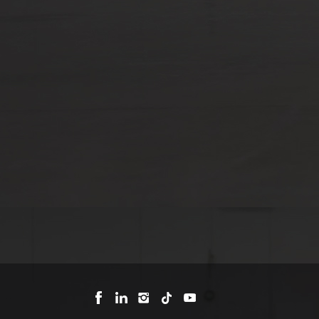
de metal triangular
para borde
Almohadilla de disco
abrasivo de diamante
tipo V triangular
Mosdan para borde de
esquina