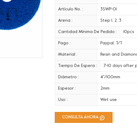
Artículo No. :
3SWP-01
Arena :
Step 1, 2, 3
Cantidad Mínima De Pedido :
10pcs
Pago :
Paypal, T/T
Material :
Resin and Diamon
Tiempo De Espera :
7-10 days after
Diámetro :
4''/100mm
Espesor :
2mm
Uso :
Wet use
CONSULTA AHORA