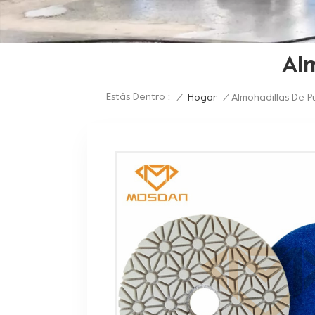
Al
Estás Dentro :
/
Hogar
/
Almohadillas De P