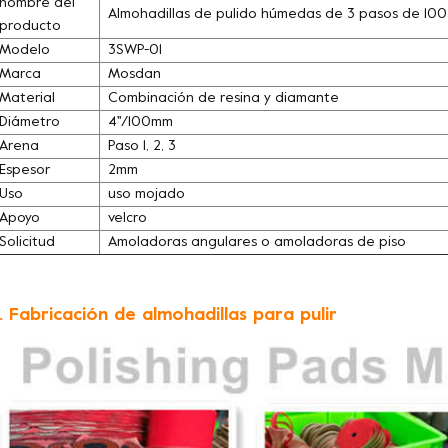
nombre del
Almohadillas de pulido húmedas de 3 pasos de 10
producto
Modelo
3SWP-01
Marca
Mosdan
Material
Combinación de resina y diamante
Diámetro
4''/100mm
Arena
Paso 1, 2, 3
Espesor
2mm
Uso
uso mojado
Apoyo
velcro
Solicitud
Amoladoras angulares o amoladoras de piso
. Fabricación de almohadillas para pulir