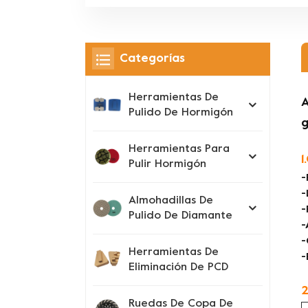
Categorías
Herramientas De
A
Pulido De Hormigón
g
Herramientas Para
1
Pulir Hormigón
-
-
Almohadillas De
-
Pulido De Diamante
-
-
Herramientas De
-
Eliminación De PCD
2
Ruedas De Copa De