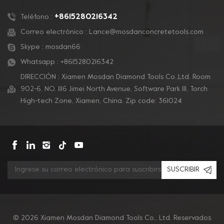
de velcro con calidad
con respaldo de velcro
superior y vida útil
con calidad superior y
+8615280216342
Teléfono :
tienen un acabado
vida útil son eficientes
Correo electrónico :
Lance@mosdanconcretetools.com
eficiente y brillante en
en el trabajo y tienen un
Skype :
mosdan66
la superficie.
acabado de superficie
brillante para el borde
Whatsapp :
+8615280216342
de las esquinas.
DIRECCIÓN : Xiamen Mosdan Diamond Tools Co.,Ltd. Room
902-6, NO. 1116 Jimei North Avenue, Software Park Ill, Torch
High-tech Zone, Xiamen, China. Zip code: 361024
SUSCRIBIR
© 2026 Xiamen Mosdan Diamond Tools Co., Ltd. Reservados