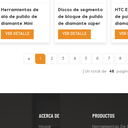
Herramientas de
Discos de segmento
HTC E
ala de pulido de
de bloque de pulido
de pu
diamante Mini
de diamante súper
diama
rombo de grupo de
abrasivos de
hexag
VER DETALLE
VER DETALLE
VER 
cambio rápido
cambio rápido
afila
Lavina
Lavina
prepa
pisos
1
2
3
4
5
6
7
8
Un total de
48
pagin
ACERCA DE
PRODUCTOS
Hogar
Herramientas De 