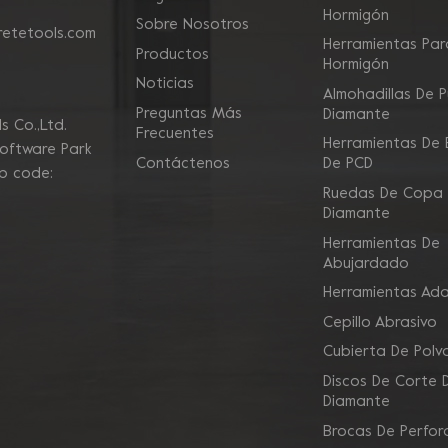
Hormigón
Sobre Nosotros
etetools.com
Herramientas Para
Productos
Hormigón
Noticias
Almohadillas De P
Preguntas Más
Diamante
 Co.,Ltd.
Frecuentes
Herramientas De E
Software Park
Contáctenos
De PCD
ip code:
Ruedas De Copa
Diamante
Herramientas De
Abujardado
Herramientas Ad
Cepillo Abrasivo
Cubierta De Polv
Discos De Corte 
Diamante
Brocas De Perfor