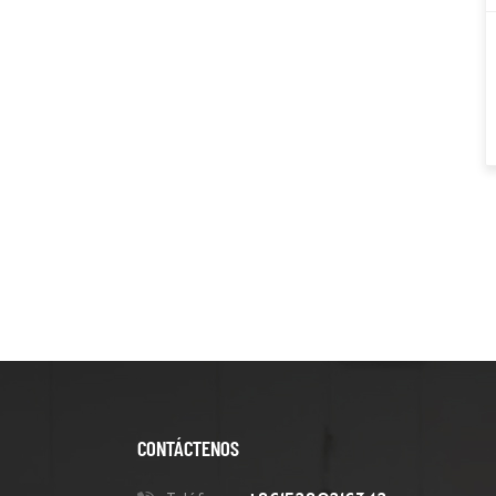
3''
Herramientas Para
Pulir Hormigón
Almohadillas De
Pulido De Diamante
Herramientas De
Eliminación De PCD
Ruedas De Copa De
Diamante
Herramientas De
Abujardado
CONTÁCTENOS
Herramientas