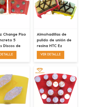
z Change Piso
Almohadillas de
ncreto 5
pulido de unión de
s Discos de
resina HTC Ez
o de resina
Change para
DETALLE
VER DETALLE
hormigón