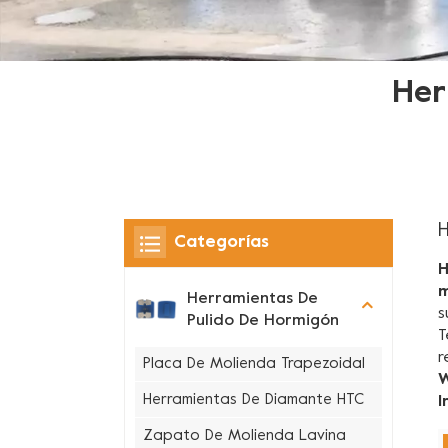
Her
H
Categorías
H
m
Herramientas De
s
Pulido De Hormigón
r
Placa De Molienda Trapezoidal
W
Herramientas De Diamante HTC
I
Zapato De Molienda Lavina