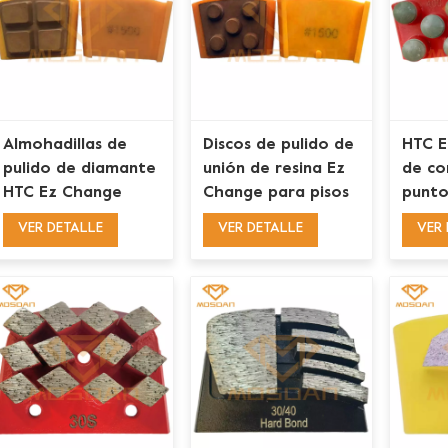
Almohadillas de
Discos de pulido de
HTC E
pulido de diamante
unión de resina Ez
de co
HTC Ez Change
Change para pisos
punto
Resin Bond
de concreto
pulid
VER DETALLE
VER DETALLE
VER 