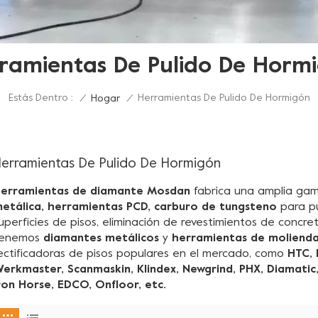
ramientas De Pulido De Horm
Estás Dentro :
Herramientas De Pulido De Hormigón
/
Hogar
/
erramientas De Pulido De Hormigón
erramientas de diamante Mosdan
fabrica una amplia g
etálica, herramientas PCD, carburo de tungsteno
para pu
uperficies de pisos, eliminación de revestimientos de concret
Tenemos
diamantes metálicos
y
herramientas de moliend
ectificadoras de pisos populares en el mercado, como
HTC, 
erkmaster, Scanmaskin, Klindex, Newgrind, PHX, Diamatic
ron Horse, EDCO, Onfloor, etc.