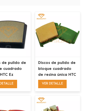
s de pulido de
Discos de pulido de
e cuadrado
bloque cuadrado
 HTC Ez
de resina única HTC
e Transitional
Ez Change para
DETALLE
VER DETALLE
ic Bond
piso de concreto