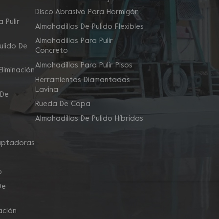
Disco Abrasivo Para Hormigón
 Pulir
Almohadillas De Pulido Flexibles
Almohadillas Para Pulir
ulido De
Concreto
Almohadillas Para Pulir Pisos
liminación
Herramientas Diamantadas
Lavina
 De
Rueda De Copa
Almohadillas De Pulido Híbridas
aptadoras
o
De
ación