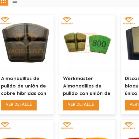
Almohadillas de
Werkmaster
Disco
pulido de unión de
Almohadillas de
bloqu
cobre híbridas con
pulido con unión de
único
velcro Werkmaster
resina y velcro para
Chang
VER DETALLE
VER DETALLE
VER 
para hormigón
hormigón
Ceram