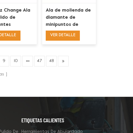
z Change Ala
Ala de molienda de
lido de
diamante de
ntes
minipuntos de
onales
grupo magnético
DETALLE
VER DETALLE
dos para
trapezoidal para
ración de
ASL Xingyi Wolfpack
 de concreto
9
10
47
48
as
ETIQUETAS CALIENTES
Pulido De
Herramientas De Abujardado