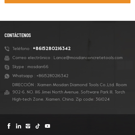
CONTÁCTENOS
+8615280216342
Teléfono :
Correo electrónico :
Lance@mosdanconcretetools.com
Skype :
mosdan66
Whatsapp :
+8615280216342
DIRECCIÓN : Xiamen Mosdan Diamond Tools Co.,Ltd. Room
902-6, NO. 1116 Jimei North Avenue, Software Park Ill, Torch
High-tech Zone, Xiamen, China. Zip code: 361024