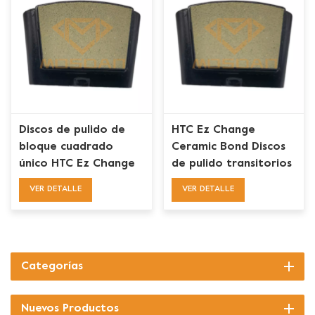
Discos de pulido de
HTC Ez Change
bloque cuadrado
Ceramic Bond Discos
único HTC Ez Change
de pulido transitorios
Transitional Ceramic
Bloque de
VER DETALLE
VER DETALLE
Bond
almohadillas para piso
de concreto
Categorías
Nuevos Productos