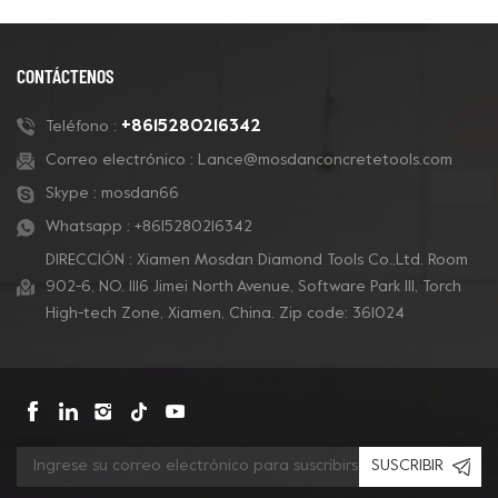
CONTÁCTENOS
+8615280216342
Teléfono :
Correo electrónico :
Lance@mosdanconcretetools.com
Skype :
mosdan66
Whatsapp :
+8615280216342
DIRECCIÓN : Xiamen Mosdan Diamond Tools Co.,Ltd. Room
902-6, NO. 1116 Jimei North Avenue, Software Park Ill, Torch
High-tech Zone, Xiamen, China. Zip code: 361024
SUSCRIBIR