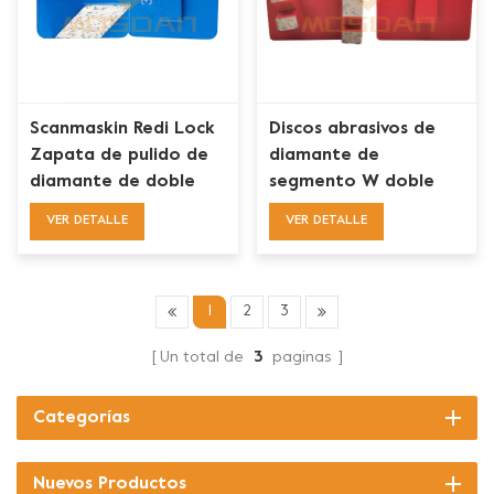
Scanmaskin Redi Lock
Discos abrasivos de
Zapata de pulido de
diamante de
diamante de doble
segmento W doble
rombo para hormigón
Redi Lock para
VER DETALLE
VER DETALLE
hormigón
1
2
3
Un total de
3
paginas
Categorías
Nuevos Productos