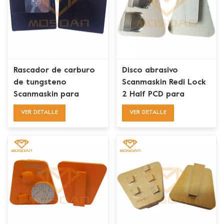
Rascador de carburo
Disco abrasivo
de tungsteno
Scanmaskin Redi Lock
Scanmaskin para
2 Half PCD para
eliminación de
eliminación de
VER DETALLE
VER DETALLE
revestimientos de
recubrimientos epoxi
masilla de pintura
de pintura
epoxi