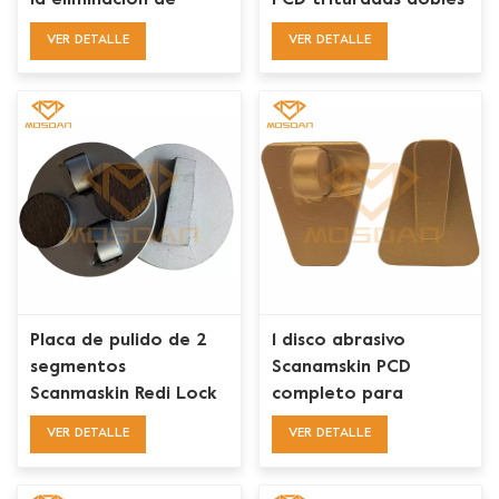
la eliminación de
PCD trituradas dobles
revestimientos de
Redi Lock para
VER DETALLE
VER DETALLE
pisos de concreto
amoladoras
Scanmaskin
Placa de pulido de 2
1 disco abrasivo
segmentos
Scanamskin PCD
Scanmaskin Redi Lock
completo para
2 Half PCD de 2'' para
preparación de pisos
VER DETALLE
VER DETALLE
eliminación de
recubrimiento