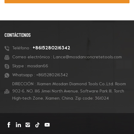
CONTÁCTENOS
+8615280216342
Teléfono :
Correo electrónico :
Lance@mosdanconcretetools.com
Skype :
mosdan66
Whatsapp :
+8615280216342
DIRECCIÓN : Xiamen Mosdan Diamond Tools Co.,Ltd. Room
902-6, NO. 1116 Jimei North Avenue, Software Park Ill, Torch
High-tech Zone, Xiamen, China. Zip code: 361024