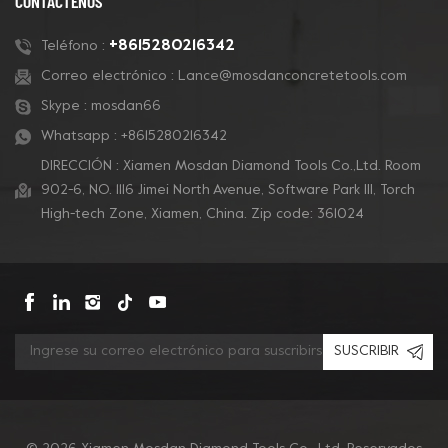
CONTÁCTENOS
agresivas para eliminar
1/4PCD, 1/3PCD, 1/2PCD,
pegamento, pintura y
elementos PCD y PCD
+8615280216342
Teléfono :
revestimientos de
completo. Ideal para
Correo electrónico :
Lance@mosdanconcretetools.com
masilla.
eliminar pintura,
Skype :
mosdan66
pegamento, masilla y
revestimientos epóxicos.
Whatsapp :
+8615280216342
DIRECCIÓN : Xiamen Mosdan Diamond Tools Co.,Ltd. Room
902-6, NO. 1116 Jimei North Avenue, Software Park Ill, Torch
High-tech Zone, Xiamen, China. Zip code: 361024
SUSCRIBIR