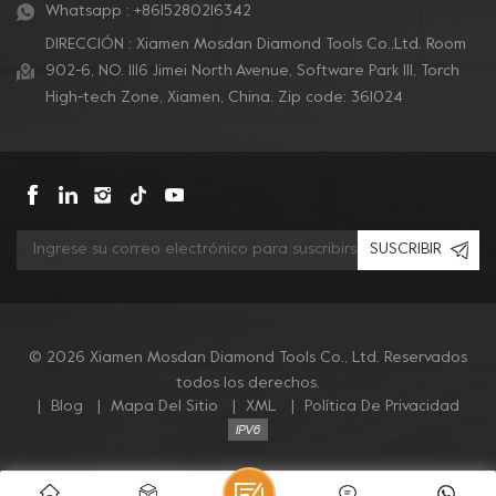
Whatsapp :
+8615280216342
DIRECCIÓN : Xiamen Mosdan Diamond Tools Co.,Ltd. Room
902-6, NO. 1116 Jimei North Avenue, Software Park Ill, Torch
High-tech Zone, Xiamen, China. Zip code: 361024
SUSCRIBIR
© 2026 Xiamen Mosdan Diamond Tools Co., Ltd. Reservados
todos los derechos.
|
Blog
|
Mapa Del Sitio
|
XML
|
Política De Privacidad