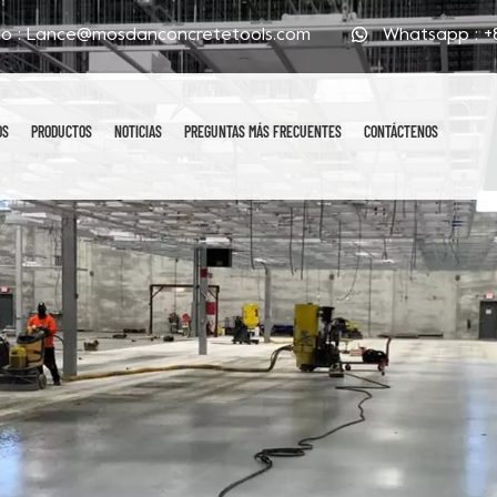
co :
Lance@mosdanconcretetools.com
Whatsapp :
+
OS
PRODUCTOS
NOTICIAS
PREGUNTAS MÁS FRECUENTES
CONTÁCTENOS
n De Metal
De Respaldo
Almohadillas De Pulido En Seco
Almohadillas De Pulido Húmedas
Almohadillas Para Pulir Esquinas
Almohadillas De Pulido Galvanizadas
Almohadillas Para Pulir A Mano