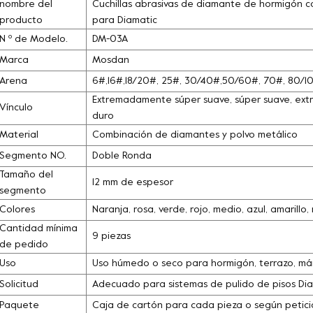
nombre del
Cuchillas abrasivas de diamante de hormigón 
producto
para Diamatic
N º de Modelo.
DM-03A
Marca
Mosdan
Arena
6#,16#,18/20#, 25#, 30/40#,50/60#, 70#, 80/
Extremadamente súper suave, súper suave, extra
Vínculo
duro
Material
Combinación de diamantes y polvo metálico
Segmento NO.
Doble Ronda
Tamaño del
12 mm de espesor
segmento
Colores
Naranja, rosa, verde, rojo, medio, azul, amarill
Cantidad mínima
9 piezas
de pedido
Uso
Uso húmedo o seco para hormigón, terrazo, márm
Solicitud
Adecuado para sistemas de pulido de pisos Dia
Paquete
Caja de cartón para cada pieza o según petició