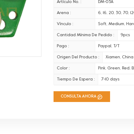
Artículo No. :
DM-03A
Arena :
6, 16, 20, 30, 70, 
Vínculo :
Soft, Medium, Hard
Cantidad Mínima De Pedido :
9pcs
Pago :
Paypal, T/T
Origen Del Producto :
Xiamen, China
Color :
Pink, Green, Red, B
Tiempo De Espera :
7-10 days
CONSULTA AHORA