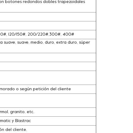
con botones redondos dobles trapezoidales
100#, 120/150#, 200/220#,300#, 400#
 suave, suave, medio, duro, extra duro, súper
o, morado o según petición del cliente
ol, granito, etc.
matic y Blastrac
n del cliente.