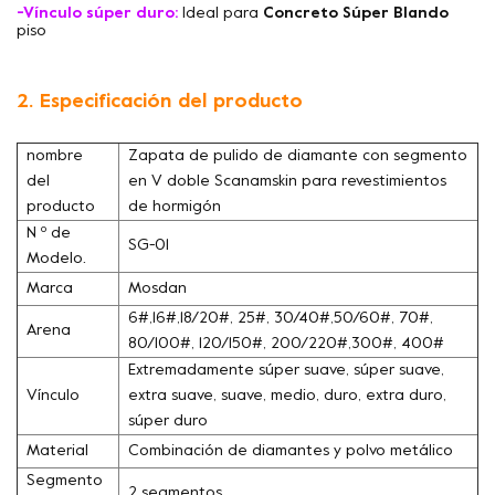
-Vínculo súper duro:
Ideal para
Concreto Súper Blando
piso
2. Especificación del producto
nombre
Zapata de pulido de diamante con segmento
del
en V doble Scanamskin para revestimientos
producto
de hormigón
N º de
SG-01
Modelo.
Marca
Mosdan
6#,16#,18/20#, 25#, 30/40#,50/60#, 70#,
Arena
80/100#, 120/150#, 200/220#,300#, 400#
Extremadamente súper suave, súper suave,
Vínculo
extra suave, suave, medio, duro, extra duro,
súper duro
Material
Combinación de diamantes y polvo metálico
Segmento
2 segmentos