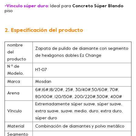
-Vínculo súper duro:
Ideal para
Concreto Súper Blando
piso
2. Especificación del producto
nombre
Zapata de pulido de diamante con segmento
del
de hexágonos dobles Ez Change
producto
N º de
HT-07
Modelo.
Marca
Mosdan
6#,16#,18/20#, 25#, 30/40#,50/60#, 70#,
Arena
80/100#, 120/150#, 200/220#,300#, 400#
Extremadamente súper suave, súper suave,
Vínculo
extra suave, suave, medio, duro, extra duro,
súper duro
Material
Combinación de diamantes y polvo metálico
Segmento