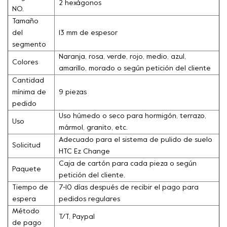
2 hexágonos
NO.
Tamaño
del
13 mm de espesor
segmento
Naranja, rosa, verde, rojo, medio, azul,
Colores
amarillo, morado o según petición del cliente
Cantidad
mínima de
9 piezas
pedido
Uso húmedo o seco para hormigón, terrazo,
Uso
mármol, granito, etc.
Adecuado para el sistema de pulido de suelo
Solicitud
HTC Ez Change
Caja de cartón para cada pieza o según
Paquete
petición del cliente.
Tiempo de
7-10 días después de recibir el pago para
espera
pedidos regulares
Método
T/T, Paypal
de pago