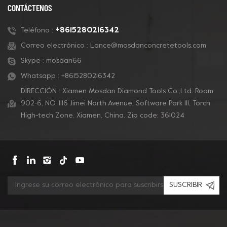
de concreto, eliminación
para pisos de terrazo.
CONTÁCTENOS
de revestimientos y
pulido de concreto.
+8615280216342
Teléfono :
Correo electrónico :
Lance@mosdanconcretetools.com
Skype :
mosdan66
Whatsapp :
+8615280216342
DIRECCIÓN : Xiamen Mosdan Diamond Tools Co.,Ltd. Room
902-6, NO. 1116 Jimei North Avenue, Software Park Ill, Torch
High-tech Zone, Xiamen, China. Zip code: 361024
SUSCRIBIR