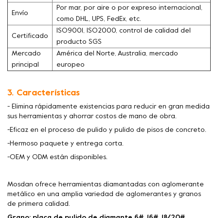
Por mar, por aire o por expreso internacional,
Envío
como DHL, UPS, FedEx, etc.
ISO9001, ISO2000, control de calidad del
Certificado
producto SGS
Mercado
América del Norte, Australia, mercado
principal
europeo
3. Características
- Elimina rápidamente existencias para reducir en gran medida
sus herramientas y ahorrar costos de mano de obra.
-Eficaz en el proceso de pulido y pulido de pisos de concreto.
-Hermoso paquete y entrega corta.
-OEM y ODM están disponibles.
Mosdan ofrece herramientas diamantadas con aglomerante
metálico en una amplia variedad de aglomerantes y granos
de primera calidad.
Grano: placa de pulido de diamante 6#, 16#, 18/20#