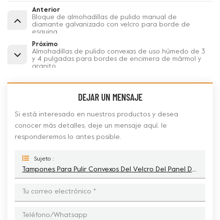
Anterior
Bloque de almohadillas de pulido manual de
diamante galvanizado con velcro para borde de
esquina
Próximo
Almohadillas de pulido convexas de uso húmedo de 3
y 4 pulgadas para bordes de encimera de mármol y
granito
DEJAR UN MENSAJE
Si está interesado en nuestros productos y desea
conocer más detalles, deje un mensaje aquí, le
responderemos lo antes posible.
Sujeto :
Tampones Para Pulir Convexos Del Velcro Del Panel Del Enlace De La Resina De 4 Pulgadas Para El Borde De La Esquina