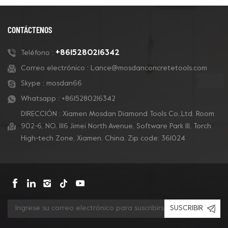
en el trabajo que las
en el trabajo que las
resinas. Ampliamente
resinas. Ampliamente
utilizado para
utilizado para
CONTÁCTENOS
materiales de
materiales de
construcción de
construcción de
+8615280216342
Teléfono :
hormigón, terrazo,
hormigón, terrazo,
Correo electrónico :
Lance@mosdanconcretetools.com
mármol, granito, etc.
mármol, granito, etc.
Skype :
mosdan66
Whatsapp :
+8615280216342
DIRECCIÓN : Xiamen Mosdan Diamond Tools Co.,Ltd. Room
902-6, NO. 1116 Jimei North Avenue, Software Park Ill, Torch
High-tech Zone, Xiamen, China. Zip code: 361024
SUSCRIBIR