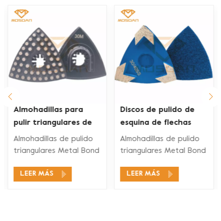
Discos de pulido de
Almohadillas para
esquina de flechas
pulir esquinas
triples triangulares
triangulares de 3
Almohadillas de pulido
Almohadillas de pulido
con velcro de 3
pulgadas, flechas
d
triangulares Metal Bond
triangulares Metal Bond
pulgadas para bordes
triples con soporte
están diseñados para
están diseñados para
adaptador para
LEER MÁS
LEER MÁS
pulir bordes de
pulir bordes de
esquinas. Es más súper
esquinas. Es más súper
borde de hormigón
agresivo y afilado y
agresivo y afilado y
tiene mayor eficiencia
tiene mayor eficiencia