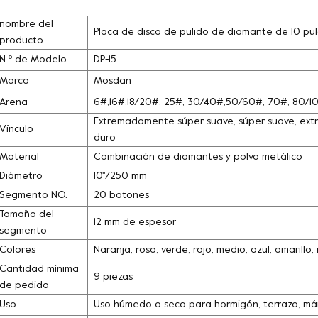
nombre del
Placa de disco de pulido de diamante de 10 p
producto
N º de Modelo.
DP-15
Marca
Mosdan
Arena
6#,16#,18/20#, 25#, 30/40#,50/60#, 70#, 80/
Extremadamente súper suave, súper suave, extra
Vínculo
duro
Material
Combinación de diamantes y polvo metálico
Diámetro
10''/250 mm
Segmento NO.
20 botones
Tamaño del
12 mm de espesor
segmento
Colores
Naranja, rosa, verde, rojo, medio, azul, amarill
Cantidad mínima
9 piezas
de pedido
Uso
Uso húmedo o seco para hormigón, terrazo, márm