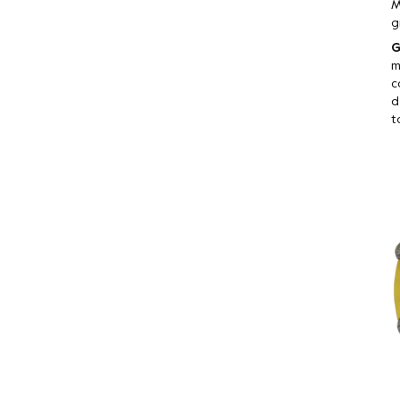
M
g
G
m
c
d
t