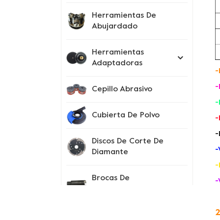
Herramientas De
Abujardado
Herramientas
Adaptadoras
-
-
Cepillo Abrasivo
-
Cubierta De Polvo
-
-
Discos De Corte De
-
Diamante
-
Brocas De
-
Perforación
2
Instrumentos De