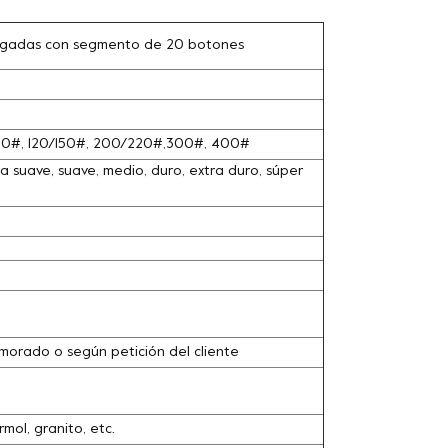
ulgadas con segmento de 20 botones
100#, 120/150#, 200/220#,300#, 400#
 suave, suave, medio, duro, extra duro, súper
o, morado o según petición del cliente
ol, granito, etc.