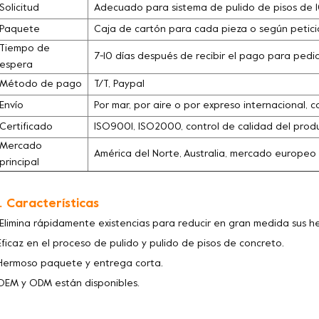
Solicitud
Adecuado para sistema de pulido de pisos de 1
Paquete
Caja de cartón para cada pieza o según petició
Tiempo de
7-10 días después de recibir el pago para pedi
espera
Método de pago
T/T, Paypal
Envío
Por mar, por aire o por expreso internacional, c
Certificado
ISO9001, ISO2000, control de calidad del pro
Mercado
América del Norte, Australia, mercado europeo
principal
. Características
 Elimina rápidamente existencias para reducir en gran medida sus 
Eficaz en el proceso de pulido y pulido de pisos de concreto.
Hermoso paquete y entrega corta.
OEM y ODM están disponibles.