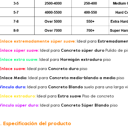
Enlace extremadamente súper suave:
Ideal para
Extremadamen
Enlace súper suave:
Ideal para
Concreto súper duro
Pulido de p
Enlace extra suave:
Ideal para
Hormigón extraduro
piso
Enlace suave:
Ideal para
Concreto duro
piso
Enlace Medio:
Ideal para
Concreto medio-blando a medio
piso
Vínculo duro:
Ideal para
Concreto Blando
suelo para una larga vi
Enlace extraduro:
Ideal para
Extra suave
Piso de concreto
Vínculo súper duro:
Ideal para
Concreto Súper Blando
piso
. Especificación del producto