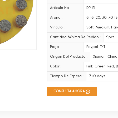
Artículo No. :
DP-15
Arena :
6, 16, 20, 30, 70, 
Vínculo :
Soft, Medium, Hard
Cantidad Mínima De Pedido :
9pcs
Pago :
Paypal, T/T
Origen Del Producto :
Xiamen, China
Color :
Pink, Green, Red, B
Tiempo De Espera :
7-10 days
CONSULTA AHORA