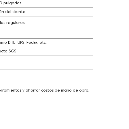
0 pulgadas.
n del cliente.
dos regulares
omo DHL, UPS, FedEx, etc.
ducto SGS
herramientas y ahorrar costos de mano de obra.