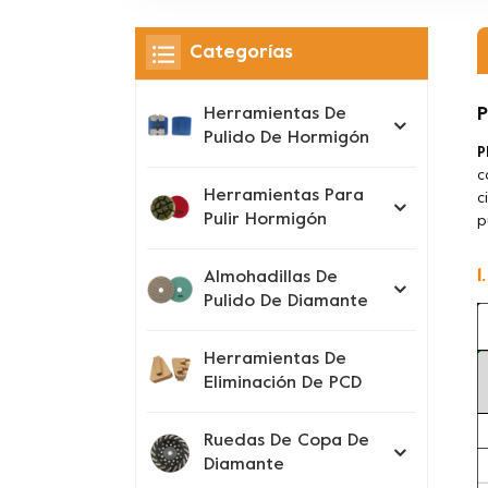
Categorías
P
Herramientas De
Pulido De Hormigón
P
c
Herramientas Para
c
Pulir Hormigón
p
1
Almohadillas De
Pulido De Diamante
Herramientas De
Eliminación De PCD
Ruedas De Copa De
Diamante