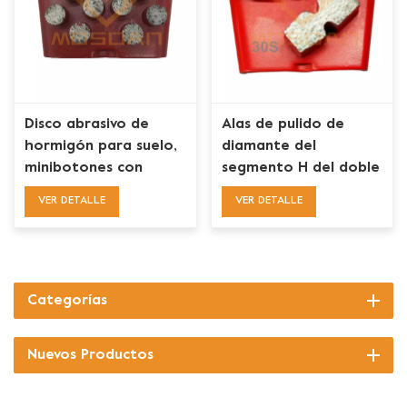
Disco abrasivo de
Alas de pulido de
hormigón para suelo,
diamante del
minibotones con
segmento H del doble
cambio Ez súper
del cambio de HTC Ez
VER DETALLE
VER DETALLE
agresivo, discos de
del alto rendimiento
placa
Categorías
Nuevos Productos