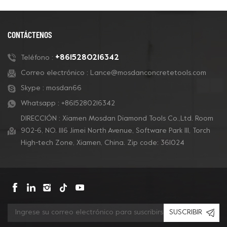
CONTÁCTENOS
+8615280216342
Teléfono :
Correo electrónico :
Lance@mosdanconcretetools.com
Skype :
mosdan66
Whatsapp :
+8615280216342
DIRECCIÓN : Xiamen Mosdan Diamond Tools Co.,Ltd. Room
902-6, NO. 1116 Jimei North Avenue, Software Park Ill, Torch
High-tech Zone, Xiamen, China. Zip code: 361024
SUSCRIBIR