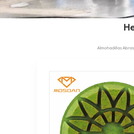
He
Almohadillas Abra