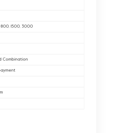
, 800, 1500, 3000
d Combination
 payment
mm