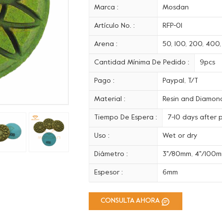
Marca :
Mosdan
Artículo No. :
RFP-01
Arena :
50, 100, 200, 400
Cantidad Mínima De Pedido :
9pcs
Pago :
Paypal, T/T
Material :
Resin and Diamon
Tiempo De Espera :
7-10 days after
Uso :
Wet or dry
Diámetro :
3''/80mm, 4''/100
Espesor :
6mm
CONSULTA AHORA