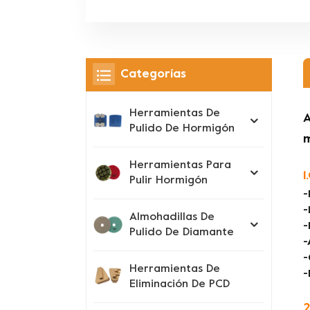
Categorías
Herramientas De
A
Pulido De Hormigón
Herramientas Para
1
Pulir Hormigón
-
-
Almohadillas De
-
Pulido De Diamante
-
-
Herramientas De
-
Eliminación De PCD
2