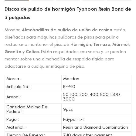
Discos de pulido de hormigón Typhoon Resin Bond de
3 pulgadas
Mosdan
Almohadillas de pulido de unión de resina
están
diseñados para máquinas pulidoras de pisos para pulir o
restaurar o mantener el piso de
Hormigón, Terrazo, Mármol,
Granito y Caliza.
Están respaldados con veclro y se pueden
montar sobre una almohadilla de respaldo rígida para
adaptarse a cualquier máquina de piso.
Marca :
Mosdan
Artículo No. :
RFP-10
50, 100, 200, 400, 800, 1500,
Arena :
3000
Cantidad Mínima De
9pcs
Pedido :
Pago :
Paypal, T/T
Material :
Resin and Diamond Combination
Tiempo De Espera :
7-10 days after payment