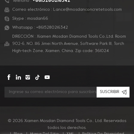
+8615280216342
Teléfono :
sobre una almohadilla
sobre una almohadilla
Correo electrónico :
Lance@mosdanconcretetools.com
de respaldo rígida para
de respaldo rígida para
Skype :
mosdan66
adaptarse a cualquier
adaptarse a cualquier
máquina de piso.
máquina de piso.
Whatsapp :
+8615280216342
DIRECCIÓN : Xiamen Mosdan Diamond Tools Co.,Ltd. Room
902-6, NO. 1116 Jimei North Avenue, Software Park Ill, Torch
High-tech Zone, Xiamen, China. Zip code: 361024
SUSCRIBIR
© 2026 Xiamen Mosdan Diamond Tools Co., Ltd. Reservados
todos los derechos.