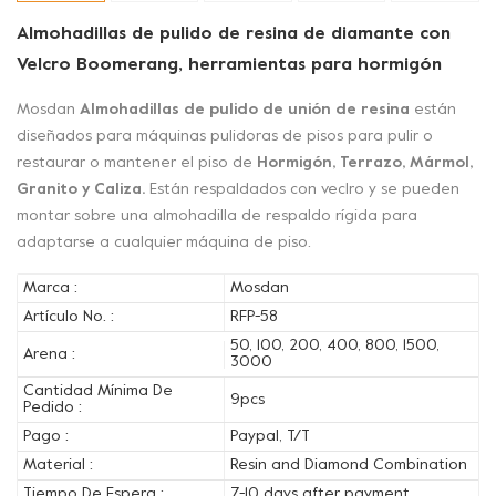
Almohadillas de pulido de resina de diamante con
Velcro Boomerang, herramientas para hormigón
Mosdan
Almohadillas de pulido de unión de resina
están
diseñados para máquinas pulidoras de pisos para pulir o
restaurar o mantener el piso de
Hormigón, Terrazo, Mármol,
Granito y Caliza.
Están respaldados con veclro y se pueden
montar sobre una almohadilla de respaldo rígida para
adaptarse a cualquier máquina de piso.
Marca :
Mosdan
Artículo No. :
RFP-58
50, 100, 200, 400, 800, 1500,
Arena :
3000
Cantidad Mínima De
9pcs
Pedido :
Pago :
Paypal, T/T
Material :
Resin and Diamond Combination
Tiempo De Espera :
7-10 days after payment