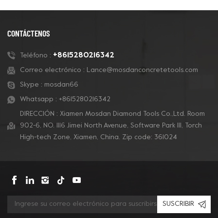
CONTÁCTENOS
+8615280216342
Teléfono :
Correo electrónico :
Lance@mosdanconcretetools.com
Skype :
mosdan66
Whatsapp :
+8615280216342
DIRECCIÓN : Xiamen Mosdan Diamond Tools Co.,Ltd. Room
902-6, NO. 1116 Jimei North Avenue, Software Park Ill, Torch
High-tech Zone, Xiamen, China. Zip code: 361024
SUSCRIBIR