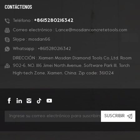
de concreto, eliminación
para pisos de terrazo.
CONTÁCTENOS
de revestimientos y
pulido de concreto.
+8615280216342
Teléfono :
Correo electrónico :
Lance@mosdanconcretetools.com
Skype :
mosdan66
Whatsapp :
+8615280216342
DIRECCIÓN : Xiamen Mosdan Diamond Tools Co.,Ltd. Room
902-6, NO. 1116 Jimei North Avenue, Software Park Ill, Torch
High-tech Zone, Xiamen, China. Zip code: 361024
SUSCRIBIR