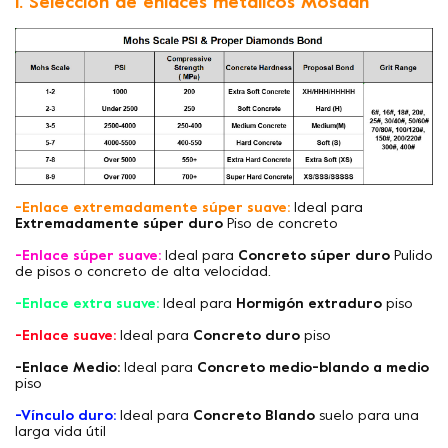
1. Selección de enlaces metálicos Mosdan
-Enlace extremadamente súper suave:
Ideal para
Extremadamente súper duro
Piso de concreto
-Enlace súper suave:
Ideal para
Concreto súper duro
Pulido
de pisos o concreto de alta velocidad.
-Enlace extra suave:
Ideal para
Hormigón extraduro
piso
-Enlace suave:
Ideal para
Concreto duro
piso
-Enlace Medio:
Ideal para
Concreto medio-blando a medio
piso
-Vínculo duro:
Ideal para
Concreto Blando
suelo para una
larga vida útil