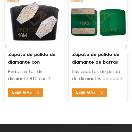
Zapata de pulido de
Zapata de pulido de
diamante con
diamante de barras
segmento de
dobles Husqvarna Redi
Herramientas de
Las zapatas de pulido
hexágonos dobles Ez
Lock para piso de
diamante HTC con 2
de diamantes de doble
Change
concreto
segmentos de
segmento Husqvarna
LEER MÁS
LEER MÁS
diamantes son
Redi Lock son
adecuados para una
compatibles con los
amplia gama de
sistemas de pulido de
aplicaciones, como
pisos Husqvarna Redi
pulido de concreto,
Lock para pulir y pulir
preparación de pisos
concreto y también