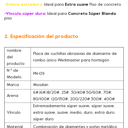
-Enlace extraduro:
Ideal para
Extra suave
Piso de concreto
-Vínculo súper duro:
Ideal para
Concreto Súper Blando
piso
2. Especificación del producto
nombre
Placa de cuchillas abrasivas de diamante de
del
rombo único Werkmaster para hormigón
producto
N º de
PN-09
Modelo.
Marca
Mosdan
6#,16#,18/20#, 25#, 30/40#,50/60#, 70#,
Arena
80/100#, 120/150#, 200/220#,300#, 400#
Extremadamente súper suave, súper suave,
Vínculo
extra suave, suave, medio, duro, extra duro,
súper duro
Material
Combinación de diamantes y polvo metálico