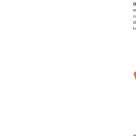
G
m
c
d
t