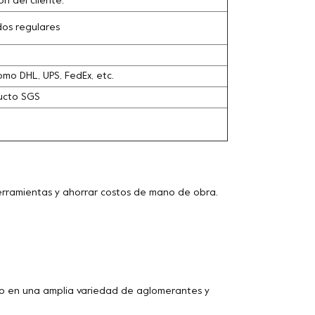
n del cliente.
dos regulares
omo DHL, UPS, FedEx, etc.
ducto SGS
herramientas y ahorrar costos de mano de obra.
 en una amplia variedad de aglomerantes y