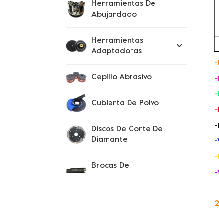
Herramientas De
Abujardado
Herramientas
Adaptadoras
-
Cepillo Abrasivo
-
-
Cubierta De Polvo
-
-
Discos De Corte De
Diamante
-
-
Brocas De
-
Perforación
Instrumentos De
2
Prueba