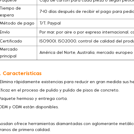
Paquete
Caja de cartón para cada pieza o según petició
Tiempo de
7-10 días después de recibir el pago para pedi
espera
Método de pago
T/T, Paypal
Envío
Por mar, por aire o por expreso internacional, c
Certificado
ISO9001, ISO2000, control de calidad del pro
Mercado
América del Norte, Australia, mercado europeo
principal
. Características
 Elimina rápidamente existencias para reducir en gran medida sus 
Eficaz en el proceso de pulido y pulido de pisos de concreto.
Paquete hermoso y entrega corta.
OEM y ODM están disponibles.
osdan ofrece herramientas diamantadas con aglomerante metálico
ranos de primera calidad.