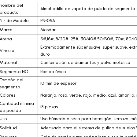
nombre del
Almohadilla de zapata de pulido de segmento
producto
N º de Modelo.
PN-09A
Marca
Mosdan
Arena
6#,16#,18/20#, 25#, 30/40#,50/60#, 70#, 80/
Extremadamente súper suave, súper suave, extra
Vínculo
duro
Material
Combinación de diamantes y polvo metálico
Segmento NO.
Rombo único
Tamaño del
10 mm de espesor
segmento
Colores
Naranja, rosa, verde, rojo, medio, azul, amarill
Cantidad mínima
18 piezas
de pedido
Uso
Uso húmedo o seco para hormigón, terrazo, márm
Solicitud
Adecuado para el sistema de pulido de suelos 