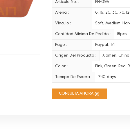
Artículo No. :
PN-09A
Arena :
6, 16, 20, 30, 70, 
Vínculo :
Soft, Medium, Hard
Cantidad Mínima De Pedido :
18pcs
Pago :
Paypal, T/T
Origen Del Producto :
Xiamen, China
Color :
Pink, Green, Red, B
Tiempo De Espera :
7-10 days
CONSULTA AHORA