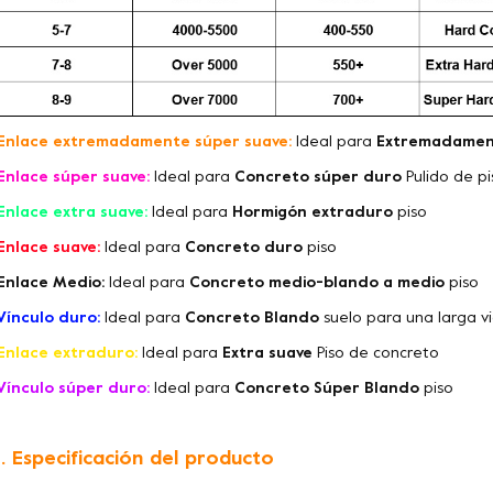
Enlace extremadamente súper suave:
Ideal para
Extremadamen
Enlace súper suave:
Ideal para
Concreto súper duro
Pulido de p
Enlace extra suave:
Ideal para
Hormigón extraduro
piso
Enlace suave:
Ideal para
Concreto duro
piso
Enlace Medio:
Ideal para
Concreto medio-blando a medio
piso
Vínculo duro:
Ideal para
Concreto Blando
suelo para una larga vi
Enlace extraduro:
Ideal para
Extra suave
Piso de concreto
Vínculo súper duro:
Ideal para
Concreto Súper Blando
piso
. Especificación del producto