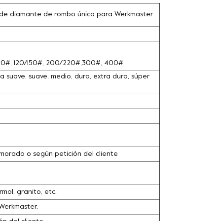
 de diamante de rombo único para Werkmaster
100#, 120/150#, 200/220#,300#, 400#
 suave, suave, medio, duro, extra duro, súper
o, morado o según petición del cliente
ol, granito, etc.
Werkmaster.