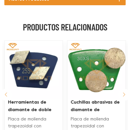
PRODUCTOS RELACIONADOS
Cuchillas abrasivas de
Discos de pulido de
diamante de
diamante trapezoidal
hormigón con
diamático con flechas
Placa de molienda
Placa de molienda
botones redondos
dobles para piso de
trapezoidal con
trapezoidal con