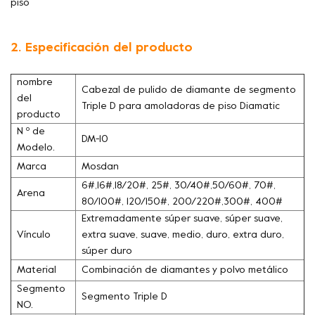
piso
2. Especificación del producto
nombre
Cabezal de pulido de diamante de segmento
del
Triple D para amoladoras de piso Diamatic
producto
N º de
DM-10
Modelo.
Marca
Mosdan
6#,16#,18/20#, 25#, 30/40#,50/60#, 70#,
Arena
80/100#, 120/150#, 200/220#,300#, 400#
Extremadamente súper suave, súper suave,
Vínculo
extra suave, suave, medio, duro, extra duro,
súper duro
Material
Combinación de diamantes y polvo metálico
Segmento
Segmento Triple D
NO.