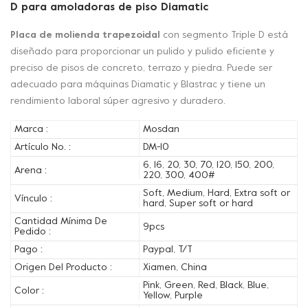
D para amoladoras de piso Diamatic
Placa de molienda trapezoidal
con segmento Triple D está
diseñado para proporcionar un pulido y pulido eficiente y
preciso de pisos de concreto, terrazo y piedra. Puede ser
adecuado para máquinas Diamatic y Blastrac y tiene un
rendimiento laboral súper agresivo y duradero.
Marca :
Mosdan
Artículo No. :
DM-10
6, 16, 20, 30, 70, 120, 150, 200,
Arena :
220, 300, 400#
Soft, Medium, Hard, Extra soft or
Vínculo :
hard, Super soft or hard
Cantidad Mínima De
9pcs
Pedido :
Pago :
Paypal, T/T
Origen Del Producto :
Xiamen, China
Pink, Green, Red, Black, Blue,
Color :
Yellow, Purple