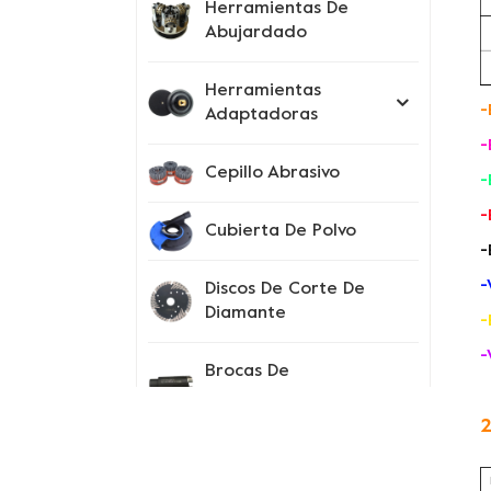
Herramientas De
Abujardado
Herramientas
-
Adaptadoras
-
Cepillo Abrasivo
-
-
Cubierta De Polvo
-
-
Discos De Corte De
Diamante
-
-
Brocas De
Perforación
2
Instrumentos De
Prueba