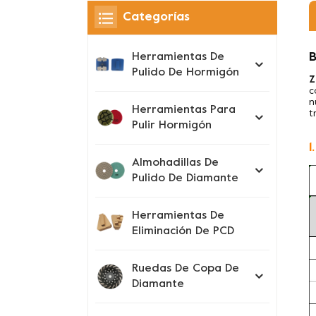
Categorías
B
Herramientas De
Pulido De Hormigón
Z
c
n
Herramientas Para
t
Pulir Hormigón
1
Almohadillas De
Pulido De Diamante
Herramientas De
Eliminación De PCD
Ruedas De Copa De
Diamante