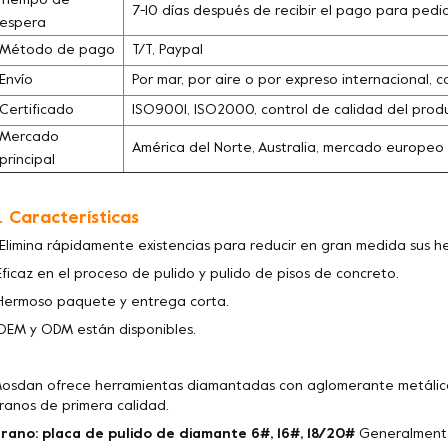
Tiempo de
7-10 días después de recibir el pago para pedi
espera
Método de pago
T/T, Paypal
Envío
Por mar, por aire o por expreso internacional, c
Certificado
ISO9001, ISO2000, control de calidad del pro
Mercado
América del Norte, Australia, mercado europeo
principal
. Características
 Elimina rápidamente existencias para reducir en gran medida sus 
Eficaz en el proceso de pulido y pulido de pisos de concreto.
Hermoso paquete y entrega corta.
OEM y ODM están disponibles.
osdan ofrece herramientas diamantadas con aglomerante metálico
ranos de primera calidad.
rano: placa de pulido de diamante 6#, 16#, 18/20#
Generalmente 