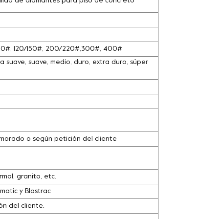
ulido de diamantes para piso de concreto
100#, 120/150#, 200/220#,300#, 400#
 suave, suave, medio, duro, extra duro, súper
o, morado o según petición del cliente
ol, granito, etc.
matic y Blastrac
n del cliente.