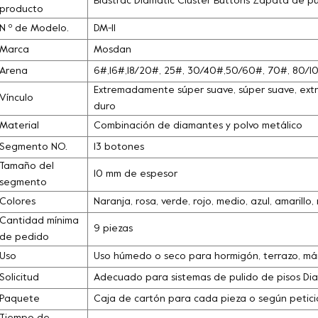
Blastrac Diamatic Cluster Buttons Zapata de p
producto
N º de Modelo.
DM-11
Marca
Mosdan
Arena
6#,16#,18/20#, 25#, 30/40#,50/60#, 70#, 80/
Extremadamente súper suave, súper suave, extra
Vínculo
duro
Material
Combinación de diamantes y polvo metálico
Segmento NO.
13 botones
Tamaño del
10 mm de espesor
segmento
Colores
Naranja, rosa, verde, rojo, medio, azul, amarill
Cantidad mínima
9 piezas
de pedido
Uso
Uso húmedo o seco para hormigón, terrazo, márm
Solicitud
Adecuado para sistemas de pulido de pisos Dia
Paquete
Caja de cartón para cada pieza o según petició