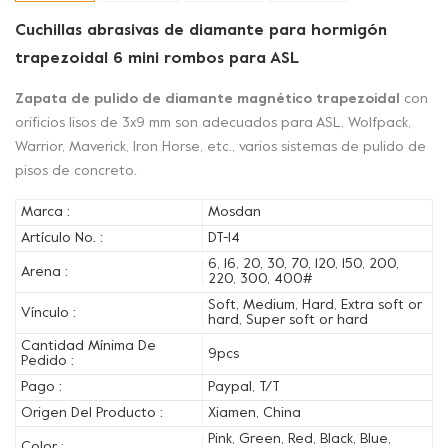
Cuchillas abrasivas de diamante para hormigón
trapezoidal 6 mini rombos para ASL
Zapata de pulido de diamante magnético trapezoidal
con
orificios lisos de 3x9 mm son adecuados para ASL, Wolfpack,
Warrior, Maverick, Iron Horse, etc., varios sistemas de pulido de
pisos de concreto.
Marca :
Mosdan
Artículo No. :
DT-14
6, 16, 20, 30, 70, 120, 150, 200,
Arena :
220, 300, 400#
Soft, Medium, Hard, Extra soft or
Vínculo :
hard, Super soft or hard
Cantidad Mínima De
9pcs
Pedido :
Pago :
Paypal, T/T
Origen Del Producto :
Xiamen, China
Pink, Green, Red, Black, Blue,
Color :