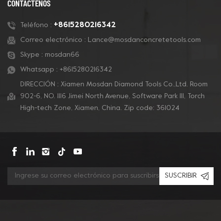
CONTÁCTENOS
de revestimientos y
pulido de concreto.
+8615280216342
Teléfono :
Correo electrónico :
Lance@mosdanconcretetools.com
Skype :
mosdan66
Whatsapp :
+8615280216342
DIRECCIÓN : Xiamen Mosdan Diamond Tools Co.,Ltd. Room
902-6, NO. 1116 Jimei North Avenue, Software Park Ill, Torch
High-tech Zone, Xiamen, China. Zip code: 361024
SUSCRIBIR