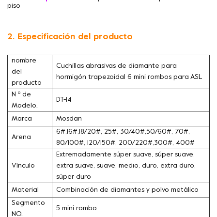
piso
2. Especificación del producto
nombre
Cuchillas abrasivas de diamante para
del
hormigón trapezoidal 6 mini rombos para ASL
producto
N º de
DT-14
Modelo.
Marca
Mosdan
6#,16#,18/20#, 25#, 30/40#,50/60#, 70#,
Arena
80/100#, 120/150#, 200/220#,300#, 400#
Extremadamente súper suave, súper suave,
Vínculo
extra suave, suave, medio, duro, extra duro,
súper duro
Material
Combinación de diamantes y polvo metálico
Segmento
5 mini rombo
NO.