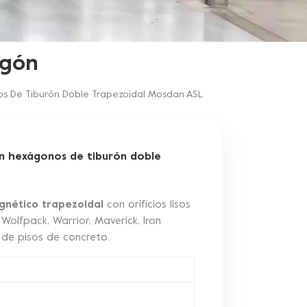
igón
s De Tiburón Doble Trapezoidal Mosdan ASL
n hexágonos de tiburón doble
gnético trapezoidal
con orificios lisos
olfpack, Warrior, Maverick, Iron
o de pisos de concreto.