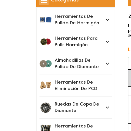
Categorías
Z
Herramientas De
Pulido De Hormigón
L
p
s
Herramientas Para
Pulir Hormigón
1
Almohadillas De
Pulido De Diamante
Herramientas De
Eliminación De PCD
Ruedas De Copa De
Diamante
Herramientas De