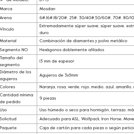
N º de Modelo.
DT-13
Marca
Mosdan
Arena
6#,16#,18/20#, 25#, 30/40#,50/60#, 70#, 80/
Extremadamente súper suave, súper suave, extra
Vínculo
duro
Material
Combinación de diamantes y polvo metálico
Segmento NO.
Hexágonos doblemente afilados
Tamaño del
13 mm de espesor
segmento
Diámetro de los
Agujeros de 3x9mm
agujeros
Colores
Naranja, rosa, verde, rojo, medio, azul, amarill
Cantidad mínima
9 piezas
de pedido
Uso
Uso húmedo o seco para hormigón, terrazo, márm
Solicitud
Adecuado para ASL, Wolfpack, Iron Horse, Maveri
Paquete
Caja de cartón para cada pieza o según petició