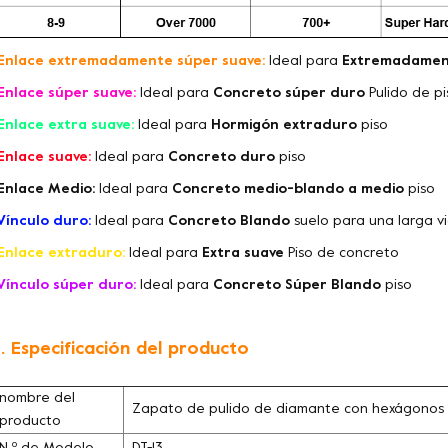
Enlace extremadamente súper suave:
Ideal para
Extremadamen
Enlace súper suave:
Ideal para
Concreto súper duro
Pulido de p
Enlace extra suave:
Ideal para
Hormigón extraduro
piso
Enlace suave:
Ideal para
Concreto duro
piso
Enlace Medio:
Ideal para
Concreto medio-blando a medio
piso
Vínculo duro:
Ideal para
Concreto Blando
suelo para una larga vi
Enlace extraduro:
Ideal para
Extra suave
Piso de concreto
Vínculo súper duro:
Ideal para
Concreto Súper Blando
piso
. Especificación del producto
nombre del
Zapato de pulido de diamante con hexágonos 
producto