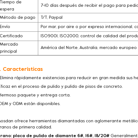
Tiempo de
7-10 días después de recibir el pago para pedi
espera
Método de pago
T/T, Paypal
Envío
Por mar, por aire o por expreso internacional, c
Certificado
ISO9001, ISO2000, control de calidad del pro
Mercado
América del Norte, Australia, mercado europeo
principal
. Características
 Elimina rápidamente existencias para reducir en gran medida sus 
Eficaz en el proceso de pulido y pulido de pisos de concreto.
Hermoso paquete y entrega corta.
OEM y ODM están disponibles.
osdan ofrece herramientas diamantadas con aglomerante metálico
ranos de primera calidad.
rano: placa de pulido de diamante 6#, 16#, 18/20#
Generalmente 