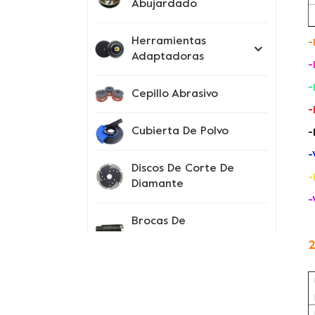
Abujardado
Herramientas
-
Adaptadoras
-
-
Cepillo Abrasivo
-
Cubierta De Polvo
-
-
Discos De Corte De
-
Diamante
-
Brocas De
Perforación
2
Instrumentos De
Prueba