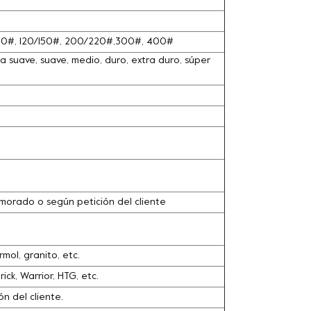
100#, 120/150#, 200/220#,300#, 400#
 suave, suave, medio, duro, extra duro, súper
o, morado o según petición del cliente
ol, granito, etc.
ck, Warrior, HTG, etc.
n del cliente.