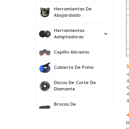
Herramientas De
Abujardado
Herramientas
Adaptadoras
Cepillo Abrasivo
3
Cubierta De Polvo
-
-
Discos De Corte De
-
Diamante
-
-
Brocas De
Perforación
4
E
Instrumentos De