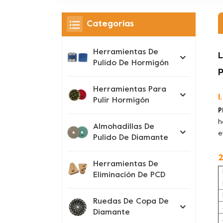
Categorías
Herramientas De
L
Pulido De Hormigón
p
Herramientas Para
1
Pulir Hormigón
P
h
Almohadillas De
e
Pulido De Diamante
2
Herramientas De
Eliminación De PCD
Ruedas De Copa De
Diamante