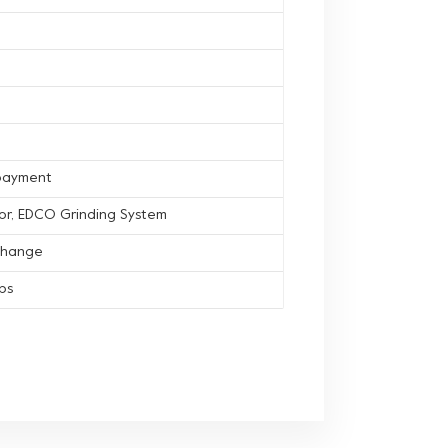
 payment
oor, EDCO Grinding System
Change
ips