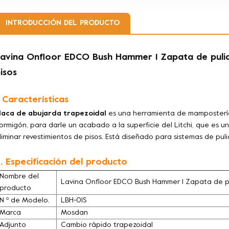
INTRODUCCIÓN DEL PRODUCTO
avina Onfloor EDCO Bush Hammer 1 Zapata de pulid
isos
. Características
laca de abujarda trapezoidal
es una herramienta de mampostería q
ormigón, para darle un acabado a la superficie del Litchi, que es u
liminar revestimientos de pisos. Está diseñado para sistemas de puli
. Especificación del producto
Nombre del
Lavina Onfloor EDCO Bush Hammer 1 Zapata de pul
producto
N º de Modelo.
LBH-01S
Marca
Mosdan
Adjunto
Cambio rápido trapezoidal