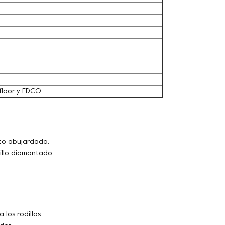
loor y EDCO.
cto abujardado.
illo diamantado.
 los rodillos.