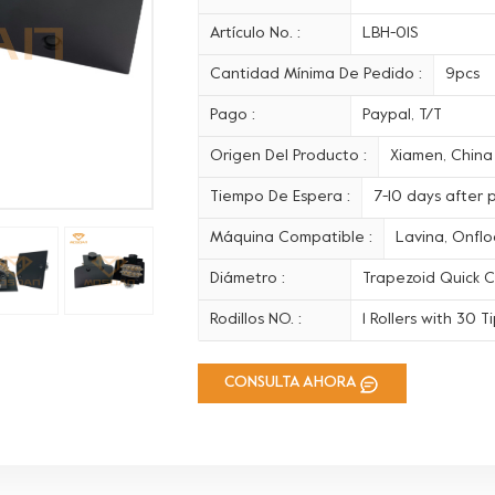
Artículo No. :
LBH-01S
Cantidad Mínima De Pedido :
9pcs
Pago :
Paypal, T/T
Origen Del Producto :
Xiamen, China
Tiempo De Espera :
7-10 days after
Máquina Compatible :
Lavina, Onfl
Diámetro :
Trapezoid Quick 
Rodillos NO. :
1 Rollers with 30 T
CONSULTA AHORA