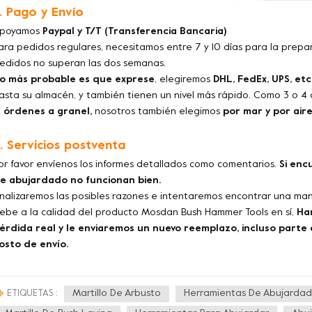
. Pago y Envío
poyamos
Paypal y T/T (Transferencia Bancaria)
ara pedidos regulares, necesitamos entre 7 y 10 días para la prep
edidos no superan las dos semanas.
o más probable es que exprese
, elegiremos
DHL, FedEx, UPS, etc
asta su almacén, y también tienen un nivel más rápido. Como 3 o 4 d
i
órdenes a granel,
nosotros también elegimos
por mar y por aire
. Servicios postventa
or favor envíenos los informes detallados como comentarios.
Si enc
e abujardado no funcionan bien.
nalizaremos las posibles razones e intentaremos encontrar una man
ebe a la calidad del producto Mosdan Bush Hammer Tools en sí,
Ha
érdida real y le enviaremos un nuevo reemplazo, incluso parte d
osto de envío.
Martillo De Arbusto
Herramientas De Abujarda
ETIQUETAS :