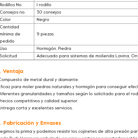
Rodillos No.
1 rodillo
Consejos no.
30 consejos
Color
Negro
Cantidad
mínima de
9 piezas
pedido
Uso
Hormigón, Piedra
Solicitud
Adecuado para sistemas de molienda Lavina, Onf
. Ventaja
Compuesto de metal dural y diamante.
Eficaz para moler piedras naturales y hormigón para conseguir efe
Diferentes granularidades y tamaños según lo solicitado para el rod
Precios competitivos y calidad superior.
Entrega corta y excelentes servicios.
. Fabricación y Envases
legimos la prima y podemos resistir los cojinetes de alta presión para