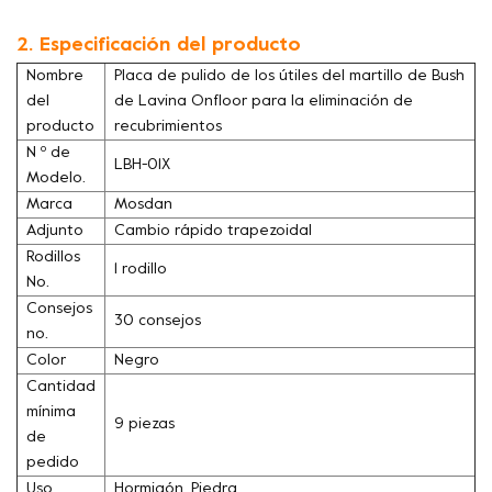
2. Especificación del producto
Nombre
Placa de pulido de los útiles del martillo de Bush
del
de Lavina Onfloor para la eliminación de
producto
recubrimientos
N º de
LBH-01X
Modelo.
Marca
Mosdan
Adjunto
Cambio rápido trapezoidal
Rodillos
1 rodillo
No.
Consejos
30 consejos
no.
Color
Negro
Cantidad
mínima
9 piezas
de
pedido
Uso
Hormigón, Piedra