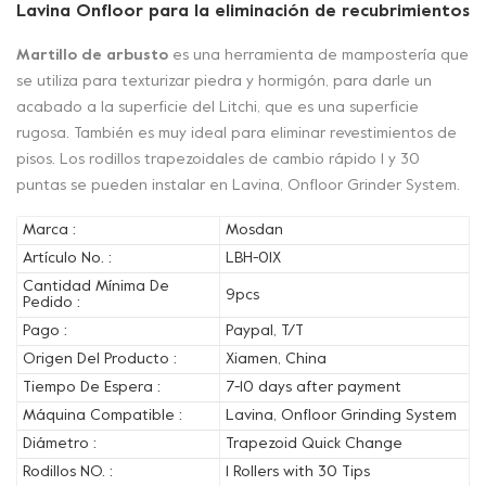
Lavina Onfloor para la eliminación de recubrimientos
Martillo de arbusto
es una herramienta de mampostería que
se utiliza para texturizar piedra y hormigón, para darle un
acabado a la superficie del Litchi, que es una superficie
rugosa. También es muy ideal para eliminar revestimientos de
pisos. Los rodillos trapezoidales de cambio rápido 1 y 30
puntas se pueden instalar en Lavina, Onfloor Grinder System.
Marca :
Mosdan
Artículo No. :
LBH-01X
Cantidad Mínima De
9pcs
Pedido :
Pago :
Paypal, T/T
Origen Del Producto :
Xiamen, China
Tiempo De Espera :
7-10 days after payment
Máquina Compatible :
Lavina, Onfloor Grinding System
Diámetro :
Trapezoid Quick Change
Rodillos NO. :
1 Rollers with 30 Tips