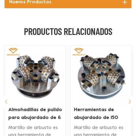
Nuevos Productos
PRODUCTOS RELACIONADOS
do
Herramientas de
Herramientas de
6
abujardado de 150
pulido del martillo de
mm con 4 rodillos y 45
Bush del diamante de
Martillo de arbusto es
Martillo de arbusto es
s
puntas para
los rodillos de 3
una herramienta de
una herramienta de