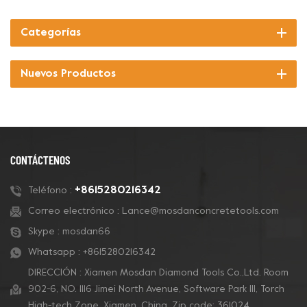
Categorías
Nuevos Productos
CONTÁCTENOS
+8615280216342
Teléfono :
Correo electrónico :
Lance@mosdanconcretetools.com
Skype :
mosdan66
Whatsapp :
+8615280216342
DIRECCIÓN : Xiamen Mosdan Diamond Tools Co.,Ltd. Room
902-6, NO. 1116 Jimei North Avenue, Software Park Ill, Torch
High-tech Zone, Xiamen, China. Zip code: 361024