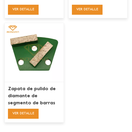
diamante para piso
trapezoidales Mosdan
VER DETALLE
VER DETALLE
de concreto
para ASL
Zapata de pulido de
diamante de
segmento de barras
dobles trapezoidales
VER DETALLE
ASL para hormigón