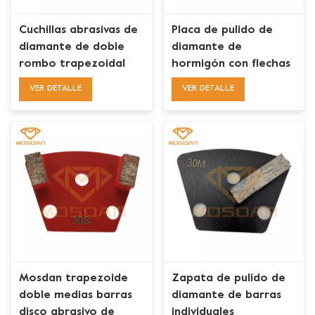
Cuchillas abrasivas de
Placa de pulido de
diamante de doble
diamante de
rombo trapezoidal
hormigón con flechas
para ASL Iron Horse
dobles trapezoidales
VER DETALLE
VER DETALLE
Maverick
para caballo de
hierro
Mosdan trapezoide
Zapata de pulido de
doble medias barras
diamante de barras
disco abrasivo de
individuales