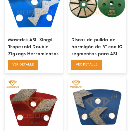
Maverick ASL Xingyi
Discos de pulido de
Trapezoid Double
hormigón de 3'' con 10
Zigzags Herramientas
segmentos para ASL
de pulido de
Wolfpack
VER DETALLE
VER DETALLE
diamante para
zapatos