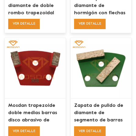
diamante de doble
diamante de
rombo trapezoidal
hormigón con flechas
para ASL Iron Horse
dobles trapezoidales
VER DETALLE
VER DETALLE
Maverick
para caballo de
hierro
Mosdan trapezoide
Zapata de pulido de
doble medias barras
diamante de
disco abrasivo de
segmento de barras
diamante para piso
dobles trapezoidales
VER DETALLE
VER DETALLE
de concreto
ASL para hormigón