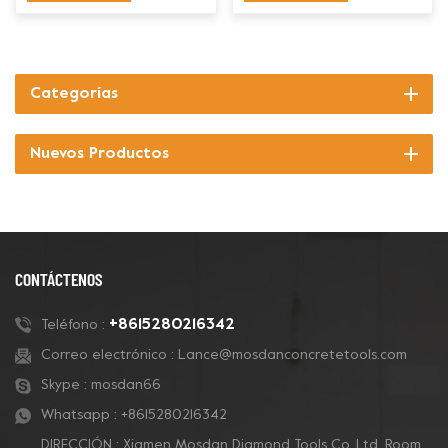
Categorías
Nuevos Productos
CONTÁCTENOS
+8615280216342
Teléfono :
Correo electrónico :
Lance@mosdanconcretetools.com
Skype :
mosdan66
Whatsapp :
+8615280216342
DIRECCIÓN : Xiamen Mosdan Diamond Tools Co.,Ltd. Room