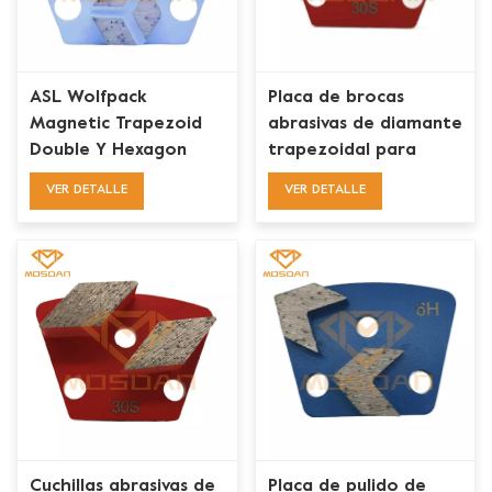
ASL Wolfpack
Placa de brocas
Magnetic Trapezoid
abrasivas de diamante
Double Y Hexagon
trapezoidal para
Diamond Grinding
hormigón, diamante,
VER DETALLE
VER DETALLE
Blades
rombo, única
Cuchillas abrasivas de
Placa de pulido de