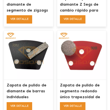
diamante de
diamante Z Segs de
segmento de zigzags
cambio rápido para
dobles de enlace de
piso de pulido
VER DETALLE
VER DETALLE
metal de cambio
rápido
Zapata de pulido de
Zapata de pulido de
diamante de barras
segmento redondo
individuales
único trapezoidal de
trapezoidales Mosdan
hormigón para
VER DETALLE
VER DETALLE
para ASL
caballo de hierro