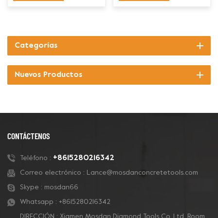
Categorías
Nuevos Productos
CONTÁCTENOS
+8615280216342
Teléfono :
Correo electrónico :
Lance@mosdanconcretetools.com
Skype :
mosdan66
Whatsapp :
+8615280216342
DIRECCIÓN : Xiamen Mosdan Diamond Tools Co.,Ltd. Room