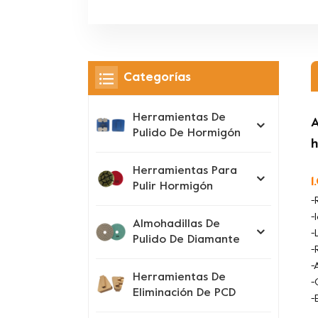
Categorías
Herramientas De
A
Pulido De Hormigón
Herramientas Para
1
Pulir Hormigón
-
-
Almohadillas De
-
Pulido De Diamante
-
-
Herramientas De
-
Eliminación De PCD
-