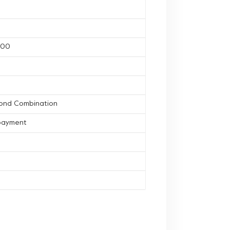
400
ond Combination
 payment