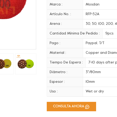
Marca :
Mosdan
Artículo No. :
RFP-52A
Arena :
30, 50, 100, 200, 
Cantidad Mínima De Pedido :
9pcs
Pago :
Paypal, T/T
Material :
Copper and Diam
Tiempo De Espera :
7-10 days after
Diámetro :
3''/80mm
Espesor :
10mm
Uso :
Wet or dry
CONSULTA AHORA