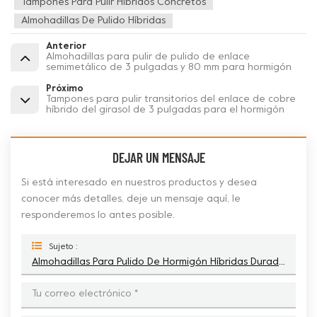
Tampones Para Pulir Híbridos Concretos
Almohadillas De Pulido Híbridas
Anterior
Almohadillas para pulir de pulido de enlace
semimetálico de 3 pulgadas y 80 mm para hormigón
Próximo
Tampones para pulir transitorios del enlace de cobre
híbrido del girasol de 3 pulgadas para el hormigón
DEJAR UN MENSAJE
Si está interesado en nuestros productos y desea
conocer más detalles, deje un mensaje aquí, le
responderemos lo antes posible.
Sujeto :
Almohadillas Para Pulido De Hormigón Híbridas Duraderas En Espiral De 100mm Para Paleta Eléctrica