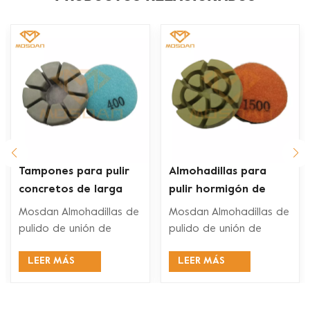
Almohadillas para
Discos de pulido de
pulir pisos de
hormigón Typhoon
concreto con unión de
Resin Bond de 3
Mosdan Almohadillas de
Mosdan Almohadillas de
resina de 3 pulgadas
pulgadas
pulido de unión de
pulido de unión de
resina están diseñados
resina están diseñados
LEER MÁS
LEER MÁS
para máquinas
para máquinas
pulidoras de pisos para
pulidoras de pisos para
pulir o restaurar o
pulir o restaurar o