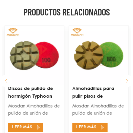
PRODUCTOS RELACIONADOS
Almohadillas para
Tampones para pulir
pulir pisos de
pisos de enlace de
concreto de 3'' y 4''
resina de 3 pulgadas
Mosdan Almohadillas de
Mosdan Almohadillas de
con 8 unidades
con respaldo de
pulido de unión de
pulido de unión de
velcro
resina están diseñados
resina están diseñados
LEER MÁS
LEER MÁS
para máquinas
para máquinas