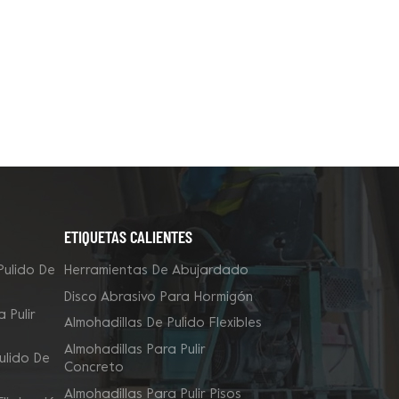
ETIQUETAS CALIENTES
Pulido De
Herramientas De Abujardado
Disco Abrasivo Para Hormigón
 Pulir
Almohadillas De Pulido Flexibles
Almohadillas Para Pulir
ulido De
Concreto
Almohadillas Para Pulir Pisos