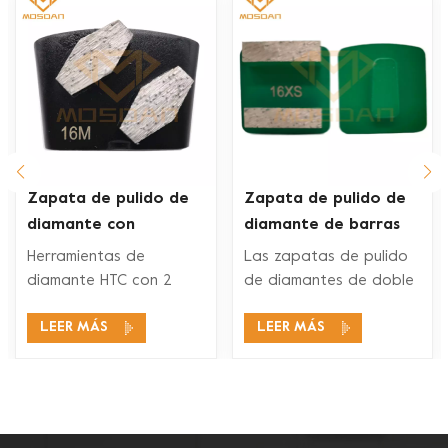
Zapata de pulido de
Zapata de pulido de
diamante con
diamante de barras
segmento de
dobles Husqvarna Redi
Herramientas de
Las zapatas de pulido
hexágonos dobles Ez
Lock para piso de
diamante HTC con 2
de diamantes de doble
Change
concreto
segmentos de
segmento Husqvarna
LEER MÁS
LEER MÁS
diamantes son
Redi Lock son
adecuados para una
compatibles con los
amplia gama de
sistemas de pulido de
aplicaciones, como
pisos Husqvarna Redi
pulido de concreto,
Lock para pulir y pulir