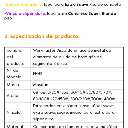
-Enlace extraduro:
Ideal para
Extra suave
Piso de concreto
-Vínculo súper duro:
Ideal para
Concreto Súper Blando
piso
2. Especificación del producto
nombre
Werkmaster Disco de enlace de metal de
del
diamante de pulido de hormigón de
producto
segmento Z único
N º de
PN-12
Modelo.
Marca
Mosdan
6#,16#,18/20#, 25#, 30/40#,50/60#, 70#,
Arena
80/100#, 120/150#, 200/220#,300#, 400#
Extremadamente súper suave, súper suave,
Vínculo
extra suave, suave, medio, duro, extra duro,
súper duro
Material
Combinación de diamantes y polvo metálico