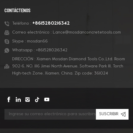
preparación de pisos
concreto y también
de concreto, eliminación
para pisos de terrazo.
CONTÁCTENOS
de revestimientos y
pulido de concreto.
+8615280216342
Teléfono :
Correo electrónico :
Lance@mosdanconcretetools.com
Skype :
mosdan66
Whatsapp :
+8615280216342
DIRECCIÓN : Xiamen Mosdan Diamond Tools Co.,Ltd. Room
902-6, NO. 1116 Jimei North Avenue, Software Park Ill, Torch
High-tech Zone, Xiamen, China. Zip code: 361024
SUSCRIBIR