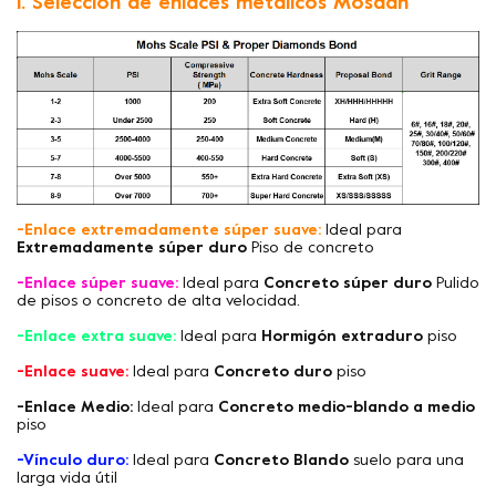
1. Selección de enlaces metálicos Mosdan
-Enlace extremadamente súper suave:
Ideal para
Extremadamente súper duro
Piso de concreto
-Enlace súper suave:
Ideal para
Concreto súper duro
Pulido
de pisos o concreto de alta velocidad.
-Enlace extra suave:
Ideal para
Hormigón extraduro
piso
-Enlace suave:
Ideal para
Concreto duro
piso
-Enlace Medio:
Ideal para
Concreto medio-blando a medio
piso
-Vínculo duro:
Ideal para
Concreto Blando
suelo para una
larga vida útil