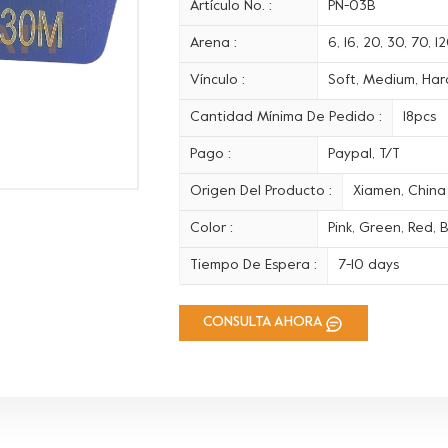
Artículo No. :
PN-03B
Arena :
6, 16, 20, 30, 70, 
Vínculo :
Soft, Medium, Hard
Cantidad Mínima De Pedido :
18pcs
Pago :
Paypal, T/T
Origen Del Producto :
Xiamen, China
Color :
Pink, Green, Red, B
Tiempo De Espera :
7-10 days
CONSULTA AHORA