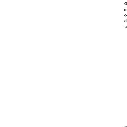
G
m
c
d
t