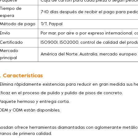
Paquete
Caja de cartón para cada pieza o según petició
Tiempo de
7-10 días después de recibir el pago para pedi
espera
Método de pago
T/T, Paypal
Envío
Por mar, por aire o por expreso internacional, c
Certificado
ISO9001, ISO2000, control de calidad del pro
Mercado
América del Norte, Australia, mercado europeo
principal
. Características
 Elimina rápidamente existencias para reducir en gran medida sus 
Eficaz en el proceso de pulido y pulido de pisos de concreto.
Paquete hermoso y entrega corta.
OEM y ODM están disponibles.
osdan ofrece herramientas diamantadas con aglomerante metálico
ranos de primera calidad.