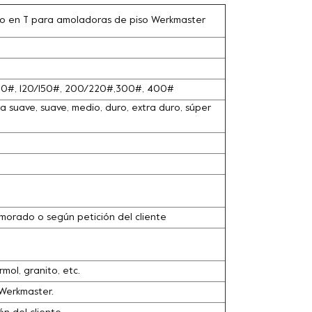
co en T para amoladoras de piso Werkmaster
100#, 120/150#, 200/220#,300#, 400#
 suave, suave, medio, duro, extra duro, súper
o, morado o según petición del cliente
ol, granito, etc.
Werkmaster.