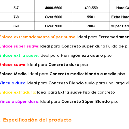
Enlace extremadamente súper suave:
Ideal para
Extremadamen
Enlace súper suave:
Ideal para
Concreto súper duro
Pulido de p
Enlace extra suave:
Ideal para
Hormigón extraduro
piso
Enlace suave:
Ideal para
Concreto duro
piso
Enlace Medio:
Ideal para
Concreto medio-blando a medio
piso
Vínculo duro:
Ideal para
Concreto Blando
suelo para una larga vi
Enlace extraduro:
Ideal para
Extra suave
Piso de concreto
Vínculo súper duro:
Ideal para
Concreto Súper Blando
piso
. Especificación del producto