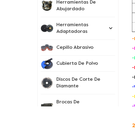
Herramientas De
Abujardado
Herramientas
Adaptadoras
-
Cepillo Abrasivo
-
-
Cubierta De Polvo
-
-
Discos De Corte De
Diamante
-
-
Brocas De
-
Perforación
Instrumentos De
2
Prueba