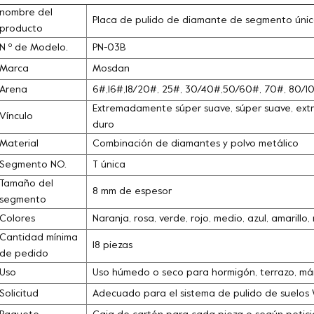
nombre del
Placa de pulido de diamante de segmento úni
producto
N º de Modelo.
PN-03B
Marca
Mosdan
Arena
6#,16#,18/20#, 25#, 30/40#,50/60#, 70#, 80/
Extremadamente súper suave, súper suave, extra
Vínculo
duro
Material
Combinación de diamantes y polvo metálico
Segmento NO.
T única
Tamaño del
8 mm de espesor
segmento
Colores
Naranja, rosa, verde, rojo, medio, azul, amarill
Cantidad mínima
18 piezas
de pedido
Uso
Uso húmedo o seco para hormigón, terrazo, márm
Solicitud
Adecuado para el sistema de pulido de suelos 