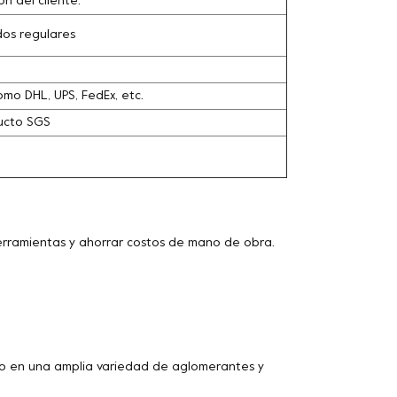
n del cliente.
dos regulares
omo DHL, UPS, FedEx, etc.
ducto SGS
herramientas y ahorrar costos de mano de obra.
 en una amplia variedad de aglomerantes y