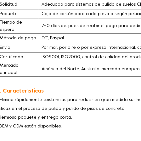
Solicitud
Adecuado para sistemas de pulido de suelos CPS
Paquete
Caja de cartón para cada pieza o según petició
Tiempo de
7-10 días después de recibir el pago para pedi
espera
Método de pago
T/T, Paypal
Envío
Por mar, por aire o por expreso internacional, c
Certificado
ISO9001, ISO2000, control de calidad del pro
Mercado
América del Norte, Australia, mercado europeo
principal
. Características
 Elimina rápidamente existencias para reducir en gran medida sus 
Eficaz en el proceso de pulido y pulido de pisos de concreto.
Hermoso paquete y entrega corta.
OEM y ODM están disponibles.