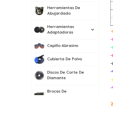
Herramientas De
Abujardado
Herramientas
-
Adaptadoras
-
Cepillo Abrasivo
-
-
Cubierta De Polvo
-
-
Discos De Corte De
Diamante
-
-
Brocas De
Perforación
2
Instrumentos De