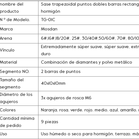
nombre del
Sase trapezoidal puntos dobles barras rectang
producto
hormigón
N º de Modelo.
TG-01C
Marca
Mosdan
Arena
6#,16#,18/20#, 25#, 30/40#,50/60#, 70#, 80/
Extremadamente súper suave, súper suave, extra
Vínculo
duro
Material
Combinación de diamantes y polvo metálico
Segmento NO.
2 barras de puntos
Tamaño del
40x10x10mm
segmento
Diámetro de los
3x agujeros de rosca M6
agujeros
Colores
Naranja, rosa, verde, rojo, medio, azul, amarill
Cantidad mínima
9 piezas
de pedido
Uso
Uso húmedo o seco para hormigón, terrazo, márm