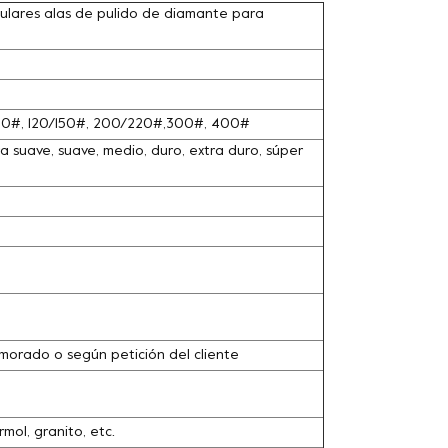
ulares alas de pulido de diamante para
100#, 120/150#, 200/220#,300#, 400#
 suave, suave, medio, duro, extra duro, súper
o, morado o según petición del cliente
ol, granito, etc.