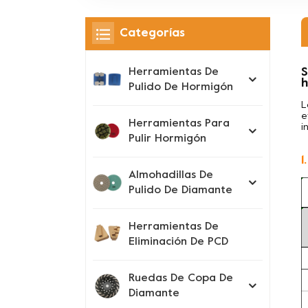
Categorías
S
Herramientas De
Pulido De Hormigón
L
e
Herramientas Para
i
Pulir Hormigón
1
Almohadillas De
Pulido De Diamante
Herramientas De
Eliminación De PCD
Ruedas De Copa De
Diamante