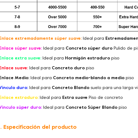
Enlace extremadamente súper suave:
Ideal para
Extremadamen
Enlace súper suave:
Ideal para
Concreto súper duro
Pulido de p
Enlace extra suave:
Ideal para
Hormigón extraduro
piso
Enlace suave:
Ideal para
Concreto duro
piso
Enlace Medio:
Ideal para
Concreto medio-blando a medio
piso
Vínculo duro:
Ideal para
Concreto Blando
suelo para una larga vi
Enlace extraduro:
Ideal para
Extra suave
Piso de concreto
Vínculo súper duro:
Ideal para
Concreto Súper Blando
piso
. Especificación del producto