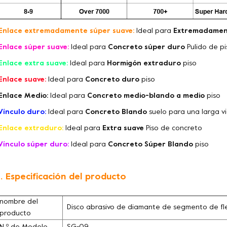
Enlace extremadamente súper suave:
Ideal para
Extremadamen
Enlace súper suave:
Ideal para
Concreto súper duro
Pulido de p
Enlace extra suave:
Ideal para
Hormigón extraduro
piso
Enlace suave:
Ideal para
Concreto duro
piso
Enlace Medio:
Ideal para
Concreto medio-blando a medio
piso
Vínculo duro:
Ideal para
Concreto Blando
suelo para una larga vi
Enlace extraduro:
Ideal para
Extra suave
Piso de concreto
Vínculo súper duro:
Ideal para
Concreto Súper Blando
piso
. Especificación del producto
nombre del
Disco abrasivo de diamante de segmento de fl
producto