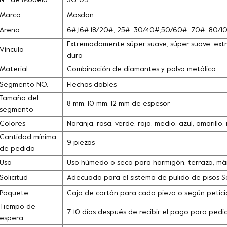
N º de Modelo.
SG-09
Marca
Mosdan
Arena
6#,16#,18/20#, 25#, 30/40#,50/60#, 70#, 80/
Extremadamente súper suave, súper suave, extra
Vínculo
duro
Material
Combinación de diamantes y polvo metálico
Segmento NO.
Flechas dobles
Tamaño del
8 mm, 10 mm, 12 mm de espesor
segmento
Colores
Naranja, rosa, verde, rojo, medio, azul, amarill
Cantidad mínima
9 piezas
de pedido
Uso
Uso húmedo o seco para hormigón, terrazo, márm
Solicitud
Adecuado para el sistema de pulido de pisos 
Paquete
Caja de cartón para cada pieza o según petició
Tiempo de
7-10 días después de recibir el pago para pedi
espera