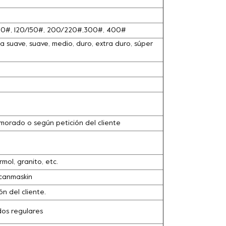
100#, 120/150#, 200/220#,300#, 400#
 suave, suave, medio, duro, extra duro, súper
o, morado o según petición del cliente
ol, granito, etc.
Scanmaskin
n del cliente.
dos regulares