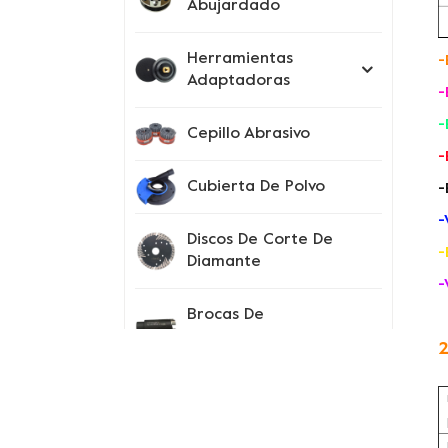
Abujardado
Herramientas
-
Adaptadoras
-
-
Cepillo Abrasivo
-
Cubierta De Polvo
-
-
Discos De Corte De
-
Diamante
-
Brocas De
Perforación
2
Instrumentos De
Prueba