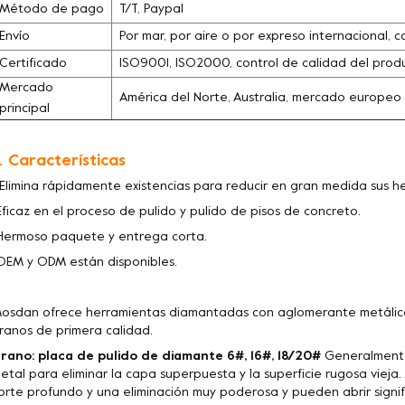
Método de pago
T/T, Paypal
Envío
Por mar, por aire o por expreso internacional, c
Certificado
ISO9001, ISO2000, control de calidad del pro
Mercado
América del Norte, Australia, mercado europeo
principal
. Características
 Elimina rápidamente existencias para reducir en gran medida sus 
Eficaz en el proceso de pulido y pulido de pisos de concreto.
Hermoso paquete y entrega corta.
OEM y ODM están disponibles.
osdan ofrece herramientas diamantadas con aglomerante metálico
ranos de primera calidad.
rano: placa de pulido de diamante 6#, 16#, 18/20#
Generalmente 
etal para eliminar la capa superpuesta y la superficie rugosa vieja
orte profundo y una eliminación muy poderosa y pueden abrir signif