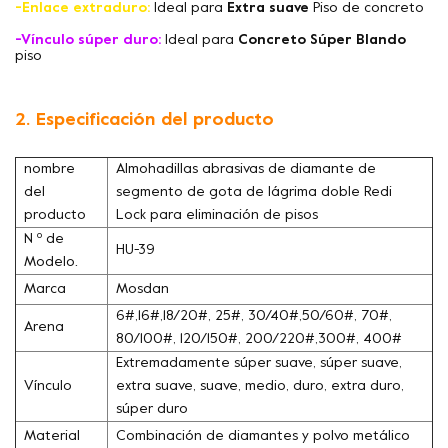
-Enlace extraduro:
Ideal para
Extra suave
Piso de concreto
-Vínculo súper duro:
Ideal para
Concreto Súper Blando
piso
2. Especificación del producto
nombre
Almohadillas abrasivas de diamante de
del
segmento de gota de lágrima doble Redi
producto
Lock para eliminación de pisos
N º de
HU-39
Modelo.
Marca
Mosdan
6#,16#,18/20#, 25#, 30/40#,50/60#, 70#,
Arena
80/100#, 120/150#, 200/220#,300#, 400#
Extremadamente súper suave, súper suave,
Vínculo
extra suave, suave, medio, duro, extra duro,
súper duro
Material
Combinación de diamantes y polvo metálico