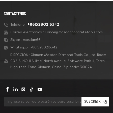
preparación de pisos
concreto y también
de concreto, eliminación
para pisos de terrazo.
CONTÁCTENOS
de revestimientos y
pulido de concreto.
+8615280216342
Teléfono :
Correo electrónico :
Lance@mosdanconcretetools.com
Skype :
mosdan66
Whatsapp :
+8615280216342
DIRECCIÓN : Xiamen Mosdan Diamond Tools Co.,Ltd. Room
902-6, NO. 1116 Jimei North Avenue, Software Park Ill, Torch
High-tech Zone, Xiamen, China. Zip code: 361024
SUSCRIBIR