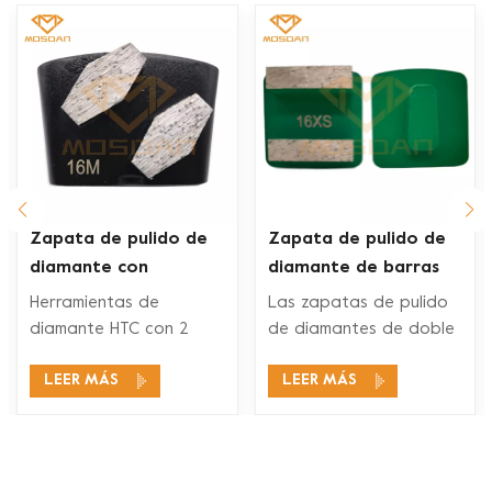
Zapata de pulido de
Zapata de pulido de
diamante con
diamante de barras
segmento de
dobles Husqvarna Redi
Herramientas de
Las zapatas de pulido
hexágonos dobles Ez
Lock para piso de
diamante HTC con 2
de diamantes de doble
Change
concreto
segmentos de
segmento Husqvarna
LEER MÁS
LEER MÁS
diamantes son
Redi Lock son
adecuados para una
compatibles con los
amplia gama de
sistemas de pulido de
aplicaciones, como
pisos Husqvarna Redi
pulido de concreto,
Lock para pulir y pulir