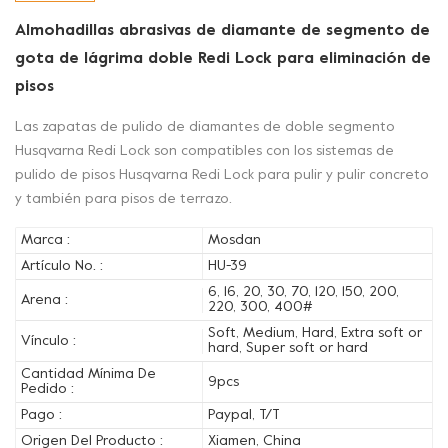
Almohadillas abrasivas de diamante de segmento de
gota de lágrima doble Redi Lock para eliminación de
pisos
Las zapatas de pulido de diamantes de doble segmento
Husqvarna Redi Lock son compatibles con los sistemas de
pulido de pisos Husqvarna Redi Lock para pulir y pulir concreto
y también para pisos de terrazo.
Marca :
Mosdan
Artículo No. :
HU-39
6, 16, 20, 30, 70, 120, 150, 200,
Arena :
220, 300, 400#
Soft, Medium, Hard, Extra soft or
Vínculo :
hard, Super soft or hard
Cantidad Mínima De
9pcs
Pedido :
Pago :
Paypal, T/T
Origen Del Producto :
Xiamen, China