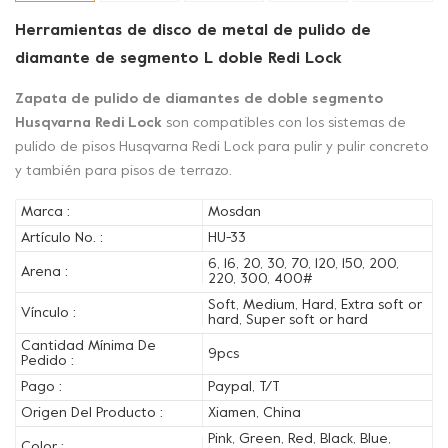
Herramientas de disco de metal de pulido de
diamante de segmento L doble Redi Lock
Zapata de pulido de diamantes de doble segmento
Husqvarna Redi Lock
son compatibles con los sistemas de
pulido de pisos Husqvarna Redi Lock para pulir y pulir concreto
y también para pisos de terrazo.
Marca :
Mosdan
Artículo No. :
HU-33
6, 16, 20, 30, 70, 120, 150, 200,
Arena :
220, 300, 400#
Soft, Medium, Hard, Extra soft or
Vínculo :
hard, Super soft or hard
Cantidad Mínima De
9pcs
Pedido :
Pago :
Paypal, T/T
Origen Del Producto :
Xiamen, China
Pink, Green, Red, Black, Blue,
Color :