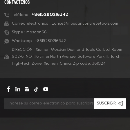
CONTÁCTENOS
+8615280216342
Teléfono :
Correo electrónico :
Lance@mosdanconcretetools.com
Skype :
mosdan66
Whatsapp :
+8615280216342
DIRECCIÓN : Xiamen Mosdan Diamond Tools Co.,Ltd. Room
902-6, NO. 1116 Jimei North Avenue, Software Park Ill, Torch
High-tech Zone, Xiamen, China. Zip code: 361024
SUSCRIBIR