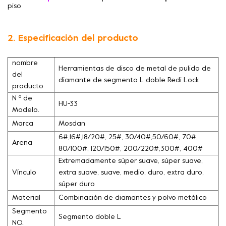
piso
2. Especificación del producto
nombre
Herramientas de disco de metal de pulido de
del
diamante de segmento L doble Redi Lock
producto
N º de
HU-33
Modelo.
Marca
Mosdan
6#,16#,18/20#, 25#, 30/40#,50/60#, 70#,
Arena
80/100#, 120/150#, 200/220#,300#, 400#
Extremadamente súper suave, súper suave,
Vínculo
extra suave, suave, medio, duro, extra duro,
súper duro
Material
Combinación de diamantes y polvo metálico
Segmento
Segmento doble L
NO.