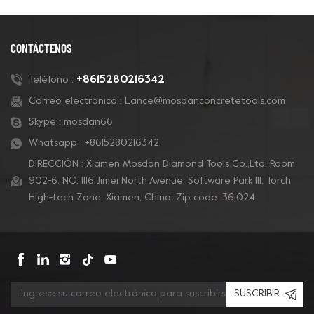
CONTÁCTENOS
+8615280216342
Teléfono :
Correo electrónico :
Lance@mosdanconcretetools.com
Skype :
mosdan66
Whatsapp :
+8615280216342
DIRECCIÓN : Xiamen Mosdan Diamond Tools Co.,Ltd. Room
902-6, NO. 1116 Jimei North Avenue, Software Park Ill, Torch
High-tech Zone, Xiamen, China. Zip code: 361024
SUSCRIBIR