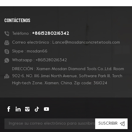
CONTÁCTENOS
+8615280216342
Teléfono :
Correo electrónico :
Lance@mosdanconcretetools.com
Skype :
mosdan66
Whatsapp :
+8615280216342
DIRECCIÓN : Xiamen Mosdan Diamond Tools Co.,Ltd. Room
902-6, NO. 1116 Jimei North Avenue, Software Park Ill, Torch
High-tech Zone, Xiamen, China. Zip code: 361024
SUSCRIBIR