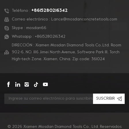
de revestimientos y
pulido de concreto.
+8615280216342
Teléfono :
Correo electrónico :
Lance@mosdanconcretetools.com
Skype :
mosdan66
Whatsapp :
+8615280216342
DIRECCIÓN : Xiamen Mosdan Diamond Tools Co.,Ltd. Room
902-6, NO. 1116 Jimei North Avenue, Software Park Ill, Torch
High-tech Zone, Xiamen, China. Zip code: 361024
SUSCRIBIR
© 2026 Xiamen Mosdan Diamond Tools Co., Ltd. Reservados