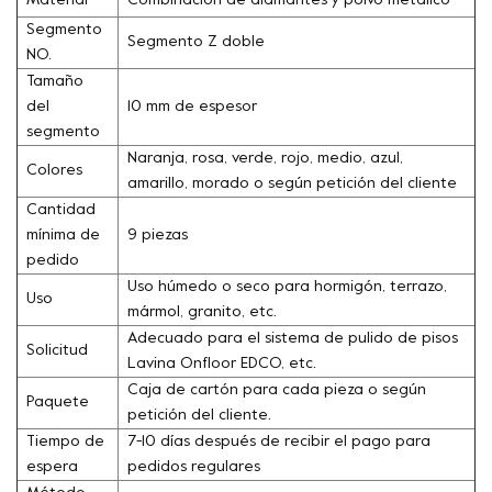
Material
Combinación de diamantes y polvo metálico
Segmento
Segmento Z doble
NO.
Tamaño
del
10 mm de espesor
segmento
Naranja, rosa, verde, rojo, medio, azul,
Colores
amarillo, morado o según petición del cliente
Cantidad
mínima de
9 piezas
pedido
Uso húmedo o seco para hormigón, terrazo,
Uso
mármol, granito, etc.
Adecuado para el sistema de pulido de pisos
Solicitud
Lavina Onfloor EDCO, etc.
Caja de cartón para cada pieza o según
Paquete
petición del cliente.
Tiempo de
7-10 días después de recibir el pago para
espera
pedidos regulares