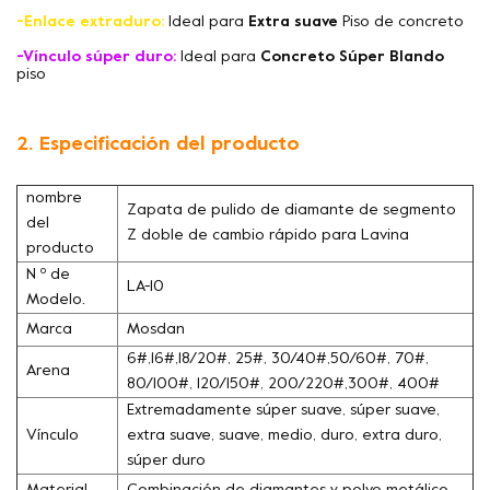
-Enlace extraduro:
Ideal para
Extra suave
Piso de concreto
-Vínculo súper duro:
Ideal para
Concreto Súper Blando
piso
2. Especificación del producto
nombre
Zapata de pulido de diamante de segmento
del
Z doble de cambio rápido para Lavina
producto
N º de
LA-10
Modelo.
Marca
Mosdan
6#,16#,18/20#, 25#, 30/40#,50/60#, 70#,
Arena
80/100#, 120/150#, 200/220#,300#, 400#
Extremadamente súper suave, súper suave,
Vínculo
extra suave, suave, medio, duro, extra duro,
súper duro