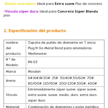
-Enlace extraduro:
Ideal para
Extra suave
Piso de concreto
-Vínculo súper duro:
Ideal para
Concreto Súper Blando
piso
2. Especificación del producto
nombre
Zapata de pulido de diamante en T única
del
Plug N Go Metal Bond para amoladoras
producto
Werkmaster
N º de
PN-03
Modelo.
Marca
Mosdan
6#,16#,18/20#, 25#, 30/40#,50/60#, 70#,
Arena
80/100#, 120/150#, 200/220#,300#, 400#
Extremadamente súper suave, súper suave,
Vínculo
extra suave, suave, medio, duro, extra duro,
súper duro
Material
Combinación de diamantes y polvo metálico