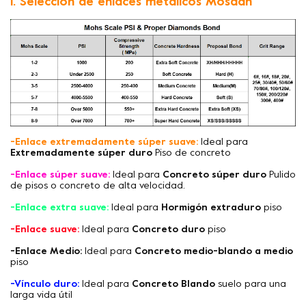
1. Selección de enlaces metálicos Mosdan
-Enlace extremadamente súper suave:
Ideal para
Extremadamente súper duro
Piso de concreto
-Enlace súper suave:
Ideal para
Concreto súper duro
Pulido
de pisos o concreto de alta velocidad.
-Enlace extra suave:
Ideal para
Hormigón extraduro
piso
-Enlace suave:
Ideal para
Concreto duro
piso
-Enlace Medio:
Ideal para
Concreto medio-blando a medio
piso
-Vínculo duro:
Ideal para
Concreto Blando
suelo para una
larga vida útil