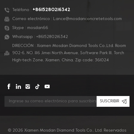
de revestimientos y
pulido de concreto.
+8615280216342
Teléfono :
Correo electrónico :
Lance@mosdanconcretetools.com
Skype :
mosdan66
Whatsapp :
+8615280216342
DIRECCIÓN : Xiamen Mosdan Diamond Tools Co.,Ltd. Room
902-6, NO. 1116 Jimei North Avenue, Software Park Ill, Torch
High-tech Zone, Xiamen, China. Zip code: 361024
SUSCRIBIR
© 2026 Xiamen Mosdan Diamond Tools Co., Ltd. Reservados